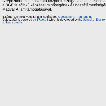
A repozitórium felhasználó-központú szolgáltatásfejlesztés
a BGE felsőfokú képzései minőségének és hozzáférhetőségének
Magyar Állam támogatásával.
Itt kérhet technikai vagy tartalmi segítséget:
repozitorium AT uni-bge.hu
Dolgozattár is powered by
EPrints 3
which is developed by the
School of Electr
software credits
.