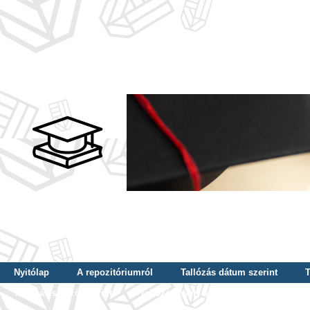
Nyitólap
A repozitóriumról
Tallózás dátum szerint
T
Tallózás szerző szerint
Tallózás nyelv szerint
Tallózás ké