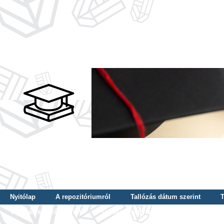
Nyitólap
A repozitóriumról
Tallózás dátum szerint
T
Tallózás szerző szerint
Tallózás nyelv szerint
Tallózás ké