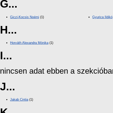
G...
Giczi-Kocsis Noémi
(1)
Gyurica Ildikó
H...
Horváth Alexandra Mónika
(1)
I...
nincsen adat ebben a szekcióba
J...
Jakab Cintia
(1)
K...