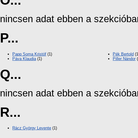
O...
nincsen adat ebben a szekcióba
P...
Papp Soma Kristóf
(1)
Pék Bertold
(1
Páva Klaudia
(1)
Piller Nándor
(
Q...
nincsen adat ebben a szekcióba
R...
Rácz György Levente
(1)