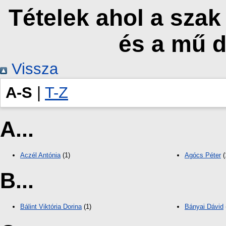
Tételek ahol a szak
és a mű 
Vissza
A-S
|
T-Z
A...
Aczél Antónia
(1)
Agócs Péter
(
B...
Bálint Viktória Dorina
(1)
Bányai Dávid