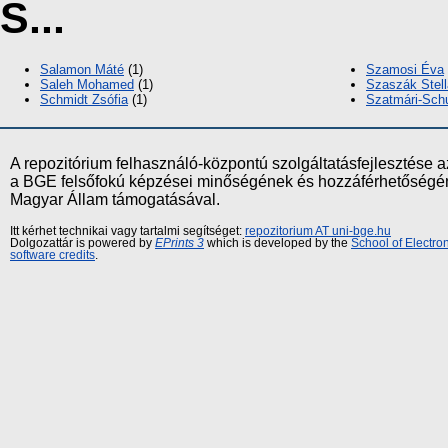
S...
Salamon Máté
(1)
Szamosi Éva
Saleh Mohamed
(1)
Szaszák Stell
Schmidt Zsófia
(1)
Szatmári-Sch
A repozitórium felhasználó-központú szolgáltatásfejlesztés
a BGE felsőfokú képzései minőségének és hozzáférhetőségének
Magyar Állam támogatásával.
Itt kérhet technikai vagy tartalmi segítséget:
repozitorium AT uni-bge.hu
Dolgozattár is powered by
EPrints 3
which is developed by the
School of Electr
software credits
.