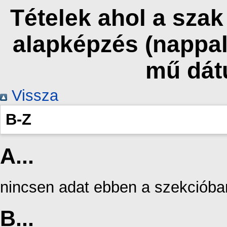
Tételek ahol a sza
alapképzés (nappal
mű dát
Vissza
B-Z
A...
nincsen adat ebben a szekcióba
B...