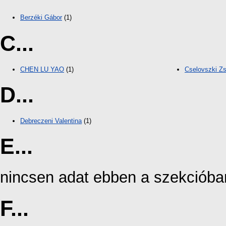
Berzéki Gábor
(1)
C...
CHEN LU YAO
(1)
Cselovszki Zs
D...
Debreczeni Valentina
(1)
E...
nincsen adat ebben a szekcióba
F...