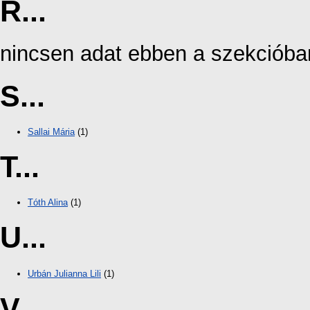
R...
nincsen adat ebben a szekcióba
S...
Sallai Mária
(1)
T...
Tóth Alina
(1)
U...
Urbán Julianna Lili
(1)
V...