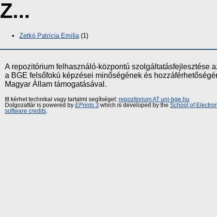
Z...
Zetkó Patrícia Emília
(1)
A repozitórium felhasználó-központú szolgáltatásfejlesztés
a BGE felsőfokú képzései minőségének és hozzáférhetőségének
Magyar Állam támogatásával.
Itt kérhet technikai vagy tartalmi segítséget:
repozitorium AT uni-bge.hu
Dolgozattár is powered by
EPrints 3
which is developed by the
School of Electr
software credits
.