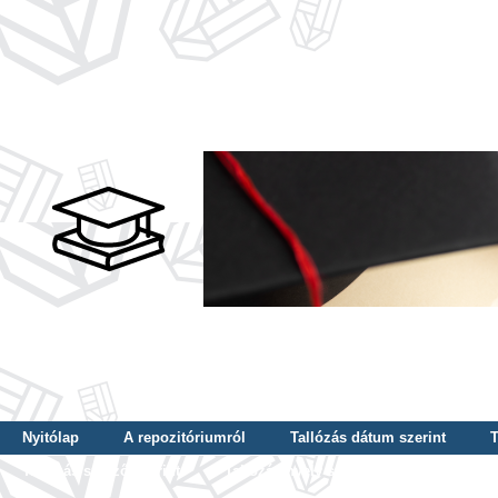
Nyitólap
A repozitóriumról
Tallózás dátum szerint
T
Tallózás szerző szerint
Tallózás nyelv szerint
Tallózás ké