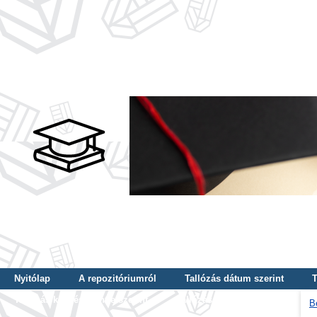
Nyitólap
A repozitóriumról
Tallózás dátum szerint
T
Tallózás képzés szintje szerint
Tallózás kulcsszó szerint
B