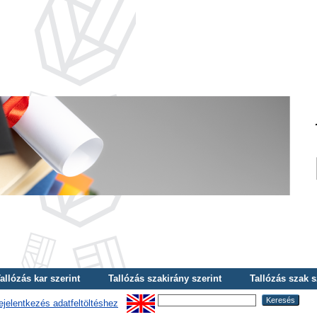
allózás kar szerint
Tallózás szakirány szerint
Tallózás szak s
ejelentkezés adatfeltöltéshez