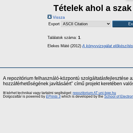
Tételek ahol a sza
Vissza
Export
Találatok száma:
1
.
Elekes Máté
(2012)
A könyvvizsgálat előkészíté
A repozitórium felhasználó-központú szolgáltatásfejlesztés
hozzáférhetőségének javításáért" című projekt keretében val
Itt kérhet technikai vagy tartalmi segítséget:
repozitorium AT uni-bge.hu
Dolgozattár is powered by
EPrints 3
which is developed by the
School of Electr