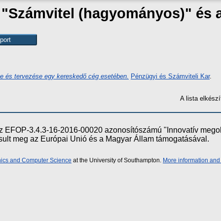
k "Számvitel (hagyományos)" és
se és tervezése egy kereskedő cég esetében.
Pénzügyi és Számviteli Kar
.
A lista elkés
e az EFOP-3.4.3-16-2016-00020 azonosítószámú "Innovatív meg
ósult meg az Európai Unió és a Magyar Állam támogatásával.
onics and Computer Science
at the University of Southampton.
More information and 