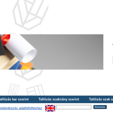
allózás kar szerint
Tallózás szakirány szerint
Tallózás szak s
ejelentkezés adatfeltöltéshez