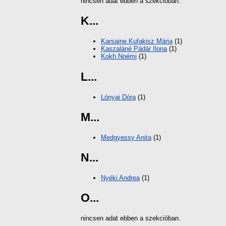
nincsen adat ebben a szekcióban.
K...
Karsaine Kufakisz Mária
(1)
Kaszaláné Pádár Ilona
(1)
Kokh Noémi
(1)
L...
Lónyai Dóra
(1)
M...
Medgyessy Anita
(1)
N...
Nyéki Andrea
(1)
O...
nincsen adat ebben a szekcióban.