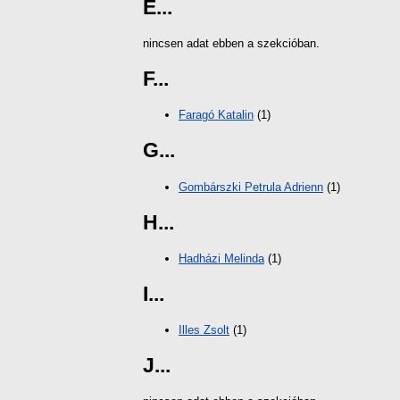
E...
nincsen adat ebben a szekcióban.
F...
Faragó Katalin
(1)
G...
Gombárszki Petrula Adrienn
(1)
H...
Hadházi Melinda
(1)
I...
Illes Zsolt
(1)
J...