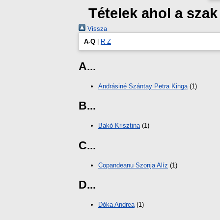
Tételek ahol a sza
Vissza
A-Q
|
R-Z
A...
Andrásiné Szántay Petra Kinga
(1)
B...
Bakó Krisztina
(1)
C...
Copandeanu Szonja Alíz
(1)
D...
Dóka Andrea
(1)