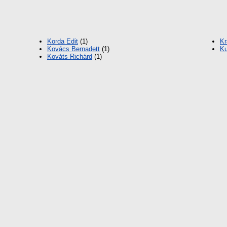
Korda Edit
(1)
Kr
Kovács Bernadett
(1)
Ku
Kováts Richárd
(1)