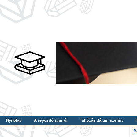
Nyitólap
A repozitóriumról
Tallózás dátum szerint
T
Tallózás képzés szintje szerint
Tallózás kulcsszó szerint
B