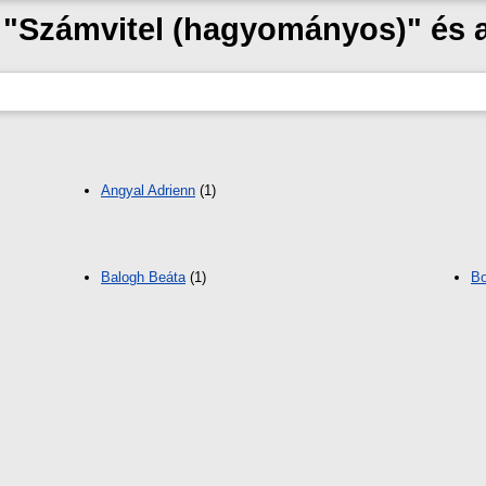
k "Számvitel (hagyományos)" és
Angyal Adrienn
(1)
Balogh Beáta
(1)
Bo