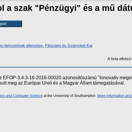
ol a szak "Pénzügyi" és a mű dá
yi helyzetének elemzése.
Pénzügyi és Számviteli Kar
.
A lista elkés
e az EFOP-3.4.3-16-2016-00020 azonosítószámú "Innovatív meg
ósult meg az Európai Unió és a Magyar Állam támogatásával.
onics and Computer Science
at the University of Southampton.
More information and 