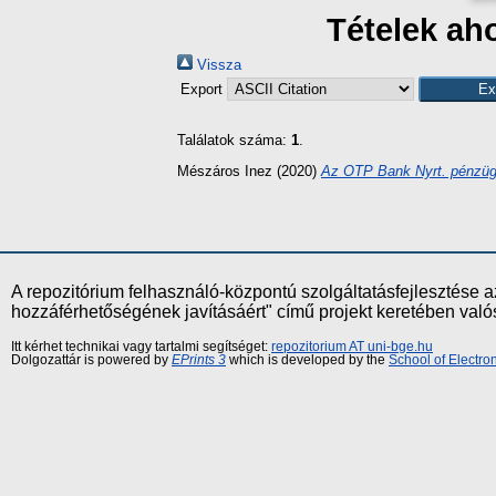
Tételek ah
Vissza
Export
Találatok száma:
1
.
Mészáros Inez
(2020)
Az OTP Bank Nyrt. pénzüg
A repozitórium felhasználó-központú szolgáltatásfejlesztés
hozzáférhetőségének javításáért" című projekt keretében val
Itt kérhet technikai vagy tartalmi segítséget:
repozitorium AT uni-bge.hu
Dolgozattár is powered by
EPrints 3
which is developed by the
School of Electr