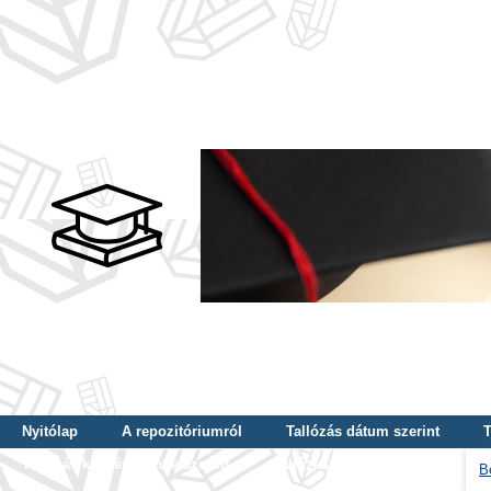
Nyitólap
A repozitóriumról
Tallózás dátum szerint
T
Tallózás képzés szintje szerint
Tallózás kulcsszó szerint
B