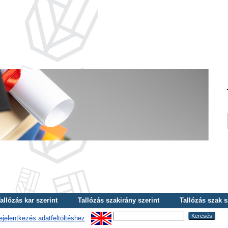
allózás kar szerint
Tallózás szakirány szerint
Tallózás szak s
ejelentkezés adatfeltöltéshez