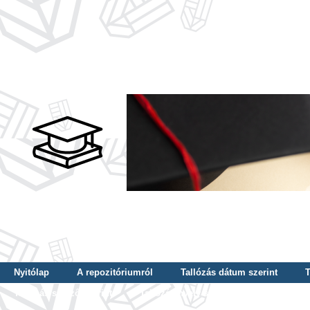
Nyitólap
A repozitóriumról
Tallózás dátum szerint
T
Tallózás szerző szerint
Tallózás nyelv szerint
Tallózás ké