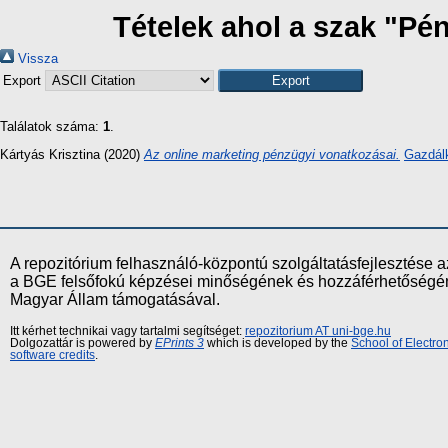
Tételek ahol a szak "Pé
Vissza
Export
Találatok száma:
1
.
Kártyás Krisztina
(2020)
Az online marketing pénzügyi vonatkozásai.
Gazdál
A repozitórium felhasználó-központú szolgáltatásfejlesztés
a BGE felsőfokú képzései minőségének és hozzáférhetőségének
Magyar Állam támogatásával.
Itt kérhet technikai vagy tartalmi segítséget:
repozitorium AT uni-bge.hu
Dolgozattár is powered by
EPrints 3
which is developed by the
School of Electr
software credits
.