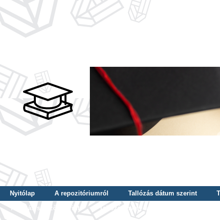
Nyitólap
A repozitóriumról
Tallózás dátum szerint
T
Tallózás szerző szerint
Tallózás nyelv szerint
Tallózás ké