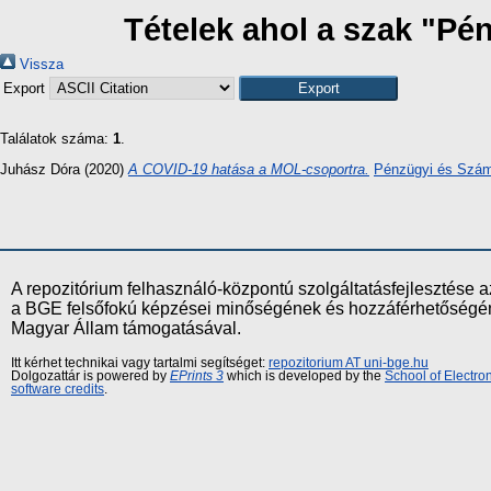
Tételek ahol a szak "Pé
Vissza
Export
Találatok száma:
1
.
Juhász Dóra
(2020)
A COVID-19 hatása a MOL-csoportra.
Pénzügyi és Számv
A repozitórium felhasználó-központú szolgáltatásfejlesztés
a BGE felsőfokú képzései minőségének és hozzáférhetőségének
Magyar Állam támogatásával.
Itt kérhet technikai vagy tartalmi segítséget:
repozitorium AT uni-bge.hu
Dolgozattár is powered by
EPrints 3
which is developed by the
School of Electr
software credits
.