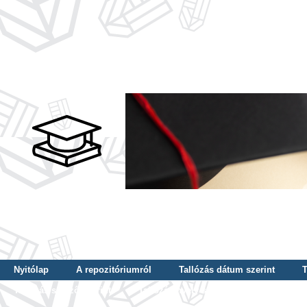
Nyitólap
A repozitóriumról
Tallózás dátum szerint
T
Tallózás szerző szerint
Tallózás nyelv szerint
Tallózás ké