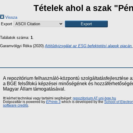
Tételek ahol a szak "Pé
Vissza
Export
Találatok száma:
1
.
Garamvölgyi Réka
(2020)
Attitűdvizsgálat az ESG befektetési alapok piacán.
A repozitórium felhasználó-központú szolgáltatásfejlesztés
a BGE felsőfokú képzései minőségének és hozzáférhetőségének
Magyar Állam támogatásával.
Itt kérhet technikai vagy tartalmi segítséget:
repozitorium AT uni-bge.hu
Dolgozattár is powered by
EPrints 3
which is developed by the
School of Electr
software credits
.