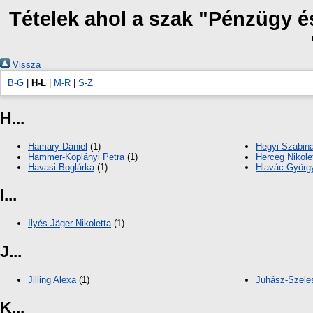
Tételek ahol a szak "Pénzügy é
Vissza
B-G
|
H-L
|
M-R
|
S-Z
H...
Hamary Dániel
(1)
Hegyi Szabin
Hammer-Koplányi Petra
(1)
Herceg Nikole
Havasi Boglárka
(1)
Hlavác György
I...
Ilyés-Jäger Nikoletta
(1)
J...
Jilling Alexa
(1)
Juhász-Szeles
K...