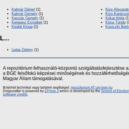
Kalmár Dániel
(1)
Kiss Alexandr
Kalmár Gergely
(1)
Kiss-Karácso
Kaszás Gergely
(1)
Kókai Attila
(1
Kerepesi Erzsébet
(1)
Kósa Tünde
(
Királdi Kinga
(1)
Kosiczki Bett
L...
Liptai Zétény
(1)
A repozitórium felhasználó-központú szolgáltatásfejlesztés
a BGE felsőfokú képzései minőségének és hozzáférhetőségének
Magyar Állam támogatásával.
Itt kérhet technikai vagy tartalmi segítséget:
repozitorium AT uni-bge.hu
Dolgozattár is powered by
EPrints 3
which is developed by the
School of Electr
software credits
.