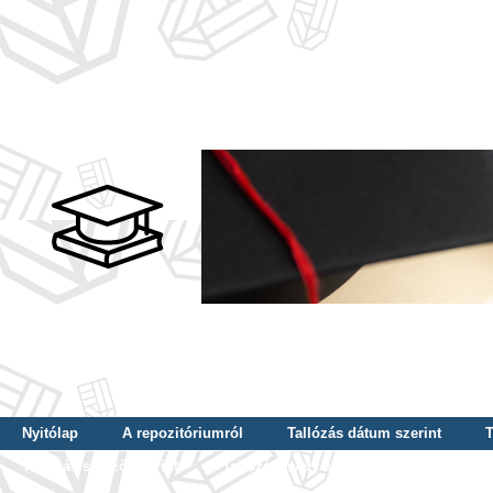
Nyitólap
A repozitóriumról
Tallózás dátum szerint
T
Tallózás szerző szerint
Tallózás nyelv szerint
Tallózás ké