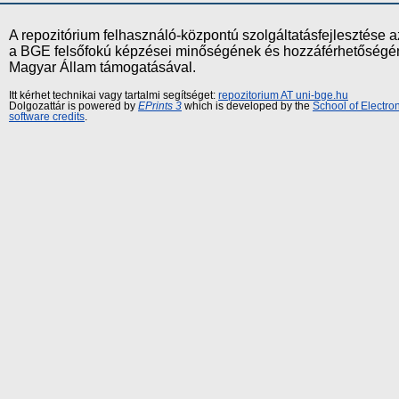
A repozitórium felhasználó-központú szolgáltatásfejlesztés
a BGE felsőfokú képzései minőségének és hozzáférhetőségének
Magyar Állam támogatásával.
Itt kérhet technikai vagy tartalmi segítséget:
repozitorium AT uni-bge.hu
Dolgozattár is powered by
EPrints 3
which is developed by the
School of Electr
software credits
.