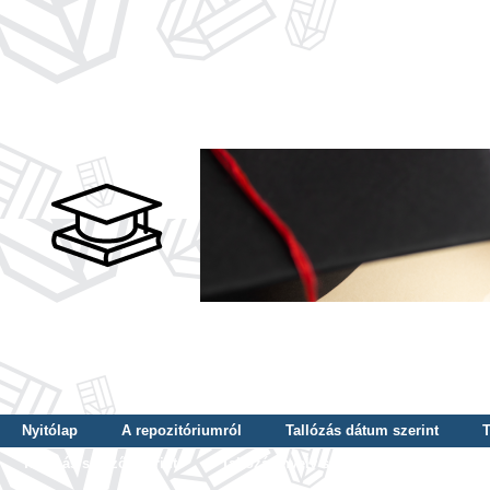
Nyitólap
A repozitóriumról
Tallózás dátum szerint
T
Tallózás szerző szerint
Tallózás nyelv szerint
Tallózás ké