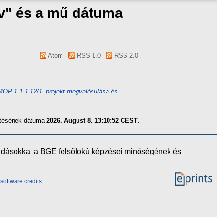
áv" és a mű dátuma
Atom
RSS 1.0
RSS 2.0
MOP-1.1.1-12/1. projekt megvalósulása és
zítésének dátuma
2026. August 8. 13:10:52 CEST
.
oldásokkal a BGE felsőfokú képzései minőségének és
software credits
.