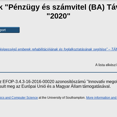
ak "Pénzügy és számvitel (BA) T
"2020"
képességű emberek rehabilitációjának és foglalkoztatásának segítése” – TÁ
A lista elkés
e az EFOP-3.4.3-16-2016-00020 azonosítószámú "Innovatív meg
ósult meg az Európai Unió és a Magyar Állam támogatásával.
onics and Computer Science
at the University of Southampton.
More information and 