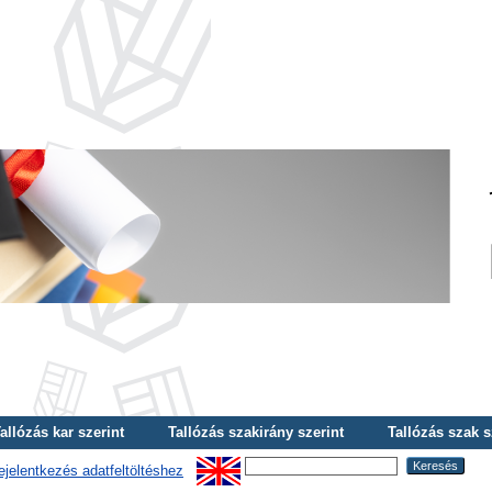
allózás kar szerint
Tallózás szakirány szerint
Tallózás szak s
ejelentkezés adatfeltöltéshez