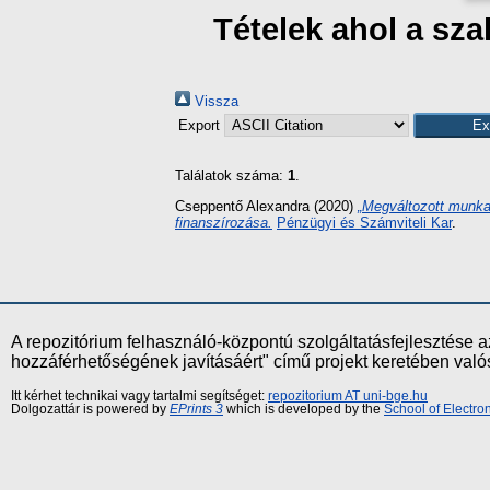
Tételek ahol a sz
Vissza
Export
Találatok száma:
1
.
Cseppentő Alexandra
(2020)
„Megváltozott munka
finanszírozása.
Pénzügyi és Számviteli Kar
.
A repozitórium felhasználó-központú szolgáltatásfejlesztés
hozzáférhetőségének javításáért" című projekt keretében val
Itt kérhet technikai vagy tartalmi segítséget:
repozitorium AT uni-bge.hu
Dolgozattár is powered by
EPrints 3
which is developed by the
School of Electr