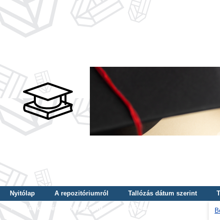
Nyitólap
A repozitóriumról
Tallózás dátum szerint
T
Tallózás képzés szintje szerint
Tallózás kulcsszó szerint
B