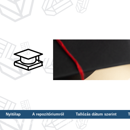
Nyitólap
A repozitóriumról
Tallózás dátum szerint
T
Tallózás szerző szerint
Tallózás nyelv szerint
Tallózás ké