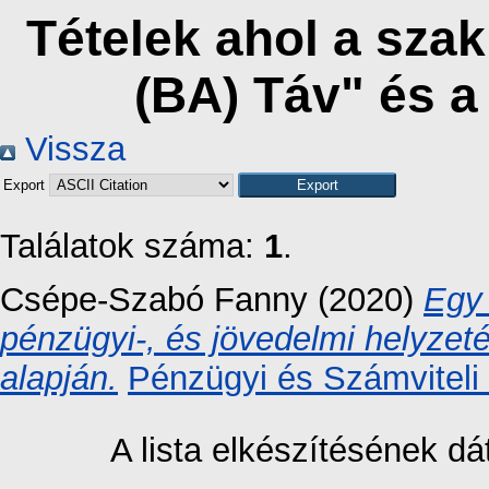
Tételek ahol a sza
(BA) Táv" és 
Vissza
Export
Találatok száma:
1
.
Csépe-Szabó Fanny
(2020)
Egy 
pénzügyi-, és jövedelmi helyze
alapján.
Pénzügyi és Számviteli
A lista elkészítésének 