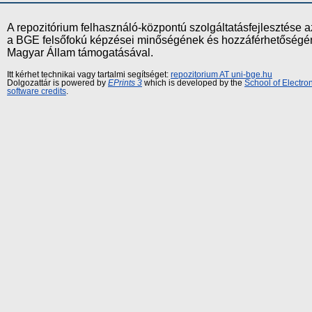
A repozitórium felhasználó-központú szolgáltatásfejlesztés
a BGE felsőfokú képzései minőségének és hozzáférhetőségének
Magyar Állam támogatásával.
Itt kérhet technikai vagy tartalmi segítséget:
repozitorium AT uni-bge.hu
Dolgozattár is powered by
EPrints 3
which is developed by the
School of Electr
software credits
.