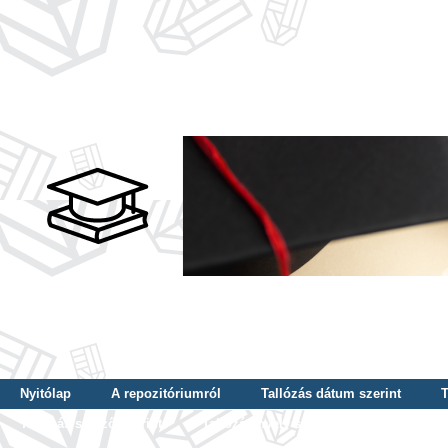
Nyitólap
A repozitóriumról
Tallózás dátum szerint
T
Tallózás szerző szerint
Tallózás nyelv szerint
Tallózás ké