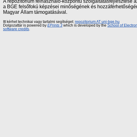
A repozitórium felhasználó-központú szolgáltatásfejlesztés
a BGE felsőfokú képzései minőségének és hozzáférhetőségének
Magyar Állam támogatásával.
Itt kérhet technikai vagy tartalmi segítséget:
repozitorium AT uni-bge.hu
Dolgozattár is powered by
EPrints 3
which is developed by the
School of Electr
software credits
.