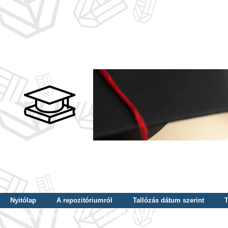
Nyitólap
A repozitóriumról
Tallózás dátum szerint
T
Tallózás szerző szerint
Tallózás nyelv szerint
Tallózás ké