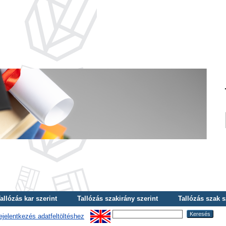
allózás kar szerint
Tallózás szakirány szerint
Tallózás szak s
ejelentkezés adatfeltöltéshez