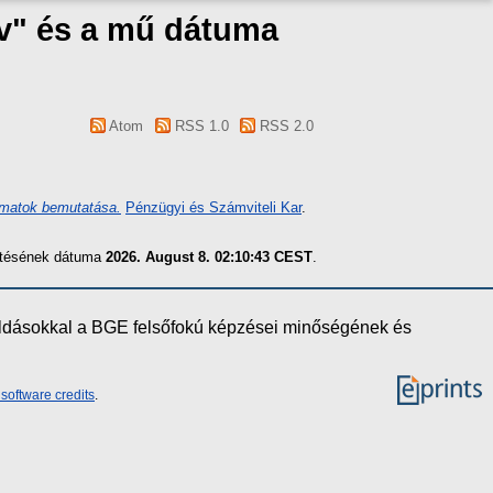
áv" és a mű dátuma
Atom
RSS 1.0
RSS 2.0
amatok bemutatása.
Pénzügyi és Számviteli Kar
.
zítésének dátuma
2026. August 8. 02:10:43 CEST
.
oldásokkal a BGE felsőfokú képzései minőségének és
software credits
.