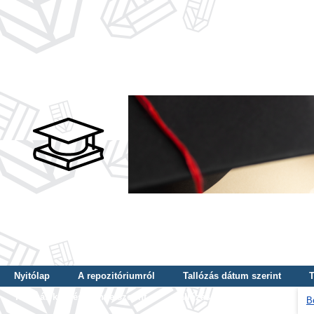
Nyitólap
A repozitóriumról
Tallózás dátum szerint
T
Tallózás képzés szintje szerint
Tallózás kulcsszó szerint
B