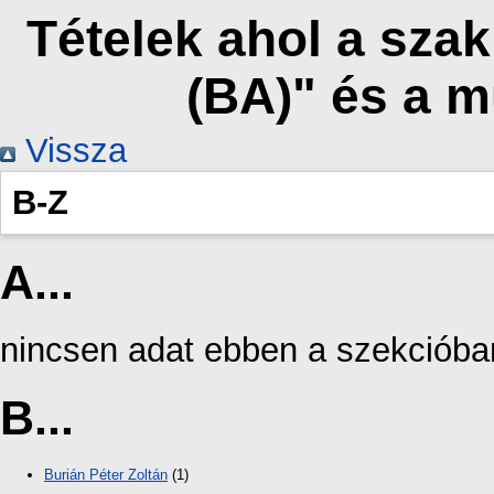
Tételek ahol a sza
(BA)" és a 
Vissza
B-Z
A...
nincsen adat ebben a szekcióba
B...
Burián Péter Zoltán
(1)