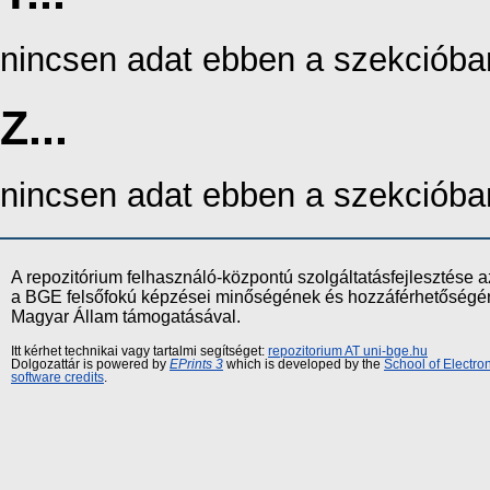
nincsen adat ebben a szekcióba
Z...
nincsen adat ebben a szekcióba
A repozitórium felhasználó-központú szolgáltatásfejlesztés
a BGE felsőfokú képzései minőségének és hozzáférhetőségének
Magyar Állam támogatásával.
Itt kérhet technikai vagy tartalmi segítséget:
repozitorium AT uni-bge.hu
Dolgozattár is powered by
EPrints 3
which is developed by the
School of Electr
software credits
.