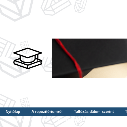
Nyitólap
A repozitóriumról
Tallózás dátum szerint
T
Tallózás szerző szerint
Tallózás nyelv szerint
Tallózás ké