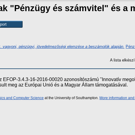
zak "Pénzügy és számvitel" és a
. vagyoni, pénzügyi, jövedelmezőségi elemzése a beszámolók alapján.
Pénzü
A lista elkés
e az EFOP-3.4.3-16-2016-00020 azonosítószámú "Innovatív meg
ósult meg az Európai Unió és a Magyar Állam támogatásával.
onics and Computer Science
at the University of Southampton.
More information and 