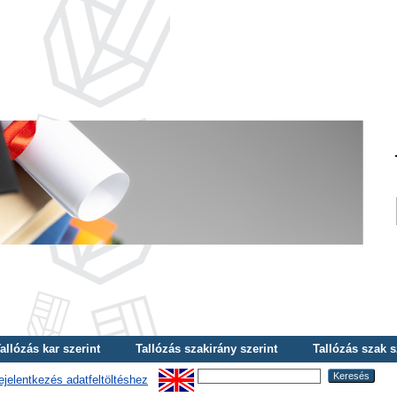
allózás kar szerint
Tallózás szakirány szerint
Tallózás szak s
ejelentkezés adatfeltöltéshez