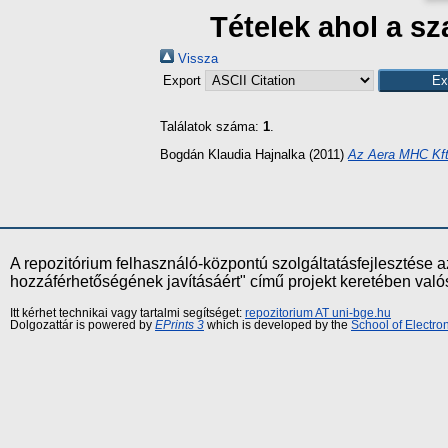
Tételek ahol a s
Vissza
Export
Találatok száma:
1
.
Bogdán Klaudia Hajnalka
(2011)
Az Aera MHC Kft
A repozitórium felhasználó-központú szolgáltatásfejlesztés
hozzáférhetőségének javításáért" című projekt keretében val
Itt kérhet technikai vagy tartalmi segítséget:
repozitorium AT uni-bge.hu
Dolgozattár is powered by
EPrints 3
which is developed by the
School of Electr