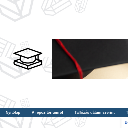
Nyitólap
A repozitóriumról
Tallózás dátum szerint
T
Tallózás képzés szintje szerint
Tallózás kulcsszó szerint
B