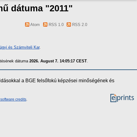
 mű dátuma "2011"
Atom
RSS 1.0
RSS 2.0
gyi és Számviteli Kar
.
zítésének dátuma
2026. August 7. 14:05:17 CEST
.
oldásokkal a BGE felsőfokú képzései minőségének és
software credits
.