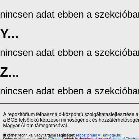
nincsen adat ebben a szekcióba
Y...
nincsen adat ebben a szekcióba
Z...
nincsen adat ebben a szekcióba
A repozitórium felhasználó-központú szolgáltatásfejlesztés
a BGE felsőfokú képzései minőségének és hozzáférhetőségének
Magyar Állam támogatásával.
Itt kérhet technikai vagy tartalmi segítséget:
repozitorium AT uni-bge.hu
Dolgozattár is powered by
EPrints 3
which is developed by the
School of Electr