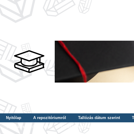
Nyitólap
A repozitóriumról
Tallózás dátum szerint
T
Tallózás szerző szerint
Tallózás nyelv szerint
Tallózás ké