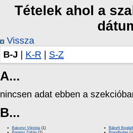
Tételek ahol a sz
dátu
Vissza
B-J
|
K-R
|
S-Z
A...
nincsen adat ebben a szekcióba
B...
Bakonyi Viktória
(1)
Bátorfi Boglár
Baranyi Zoltán
(1)
Brandhuber G