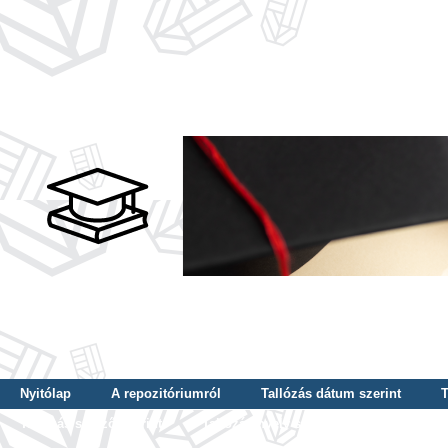
Nyitólap
A repozitóriumról
Tallózás dátum szerint
T
Tallózás szerző szerint
Tallózás nyelv szerint
Tallózás ké