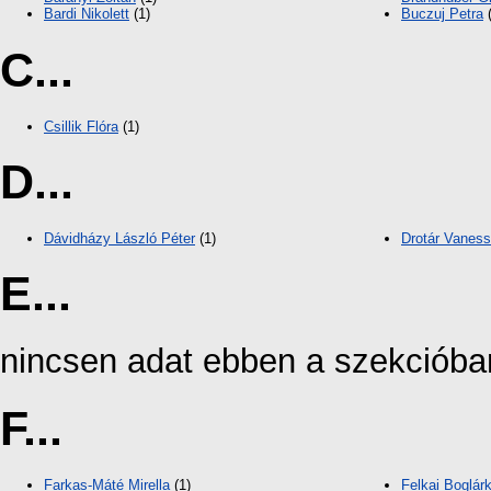
Bardi Nikolett
(1)
Buczuj Petra
(
C...
Csillik Flóra
(1)
D...
Dávidházy László Péter
(1)
Drotár Vanes
E...
nincsen adat ebben a szekcióba
F...
Farkas-Máté Mirella
(1)
Felkai Boglá