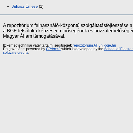
Juhász Emese
(1)
A repozitórium felhasználó-központú szolgáltatásfejlesztés
a BGE felsőfokú képzései minőségének és hozzáférhetőségének
Magyar Állam támogatásával.
Itt kérhet technikai vagy tartalmi segítséget:
repozitorium AT uni-bge.hu
Dolgozattár is powered by
EPrints 3
which is developed by the
School of Electr
software credits
.