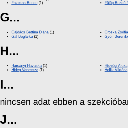
Fazekas Bence
(1)
Fülöp-Bozsó N
G...
Gajdács Bettina Diána
(1)
Groska Zsófia
Gál Boglárka
(1)
Győri Berenik
H...
Harsányi Havaska
(1)
Hídvégi Alexa
Hideg Vanessza
(1)
Hollik Viktória
I...
nincsen adat ebben a szekcióba
J...