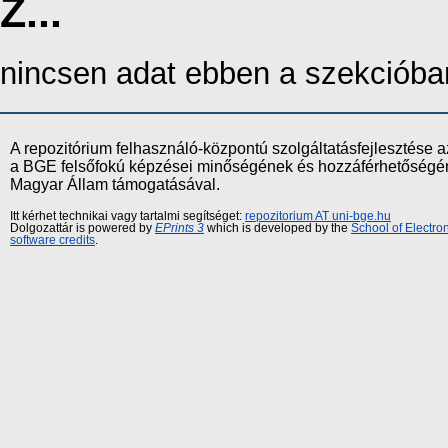
Z...
nincsen adat ebben a szekcióba
A repozitórium felhasználó-központú szolgáltatásfejlesztés
a BGE felsőfokú képzései minőségének és hozzáférhetőségének
Magyar Állam támogatásával.
Itt kérhet technikai vagy tartalmi segítséget:
repozitorium AT uni-bge.hu
Dolgozattár is powered by
EPrints 3
which is developed by the
School of Electr
software credits
.