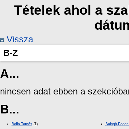
Tételek ahol a sz
dátu
Vissza
B-Z
A...
nincsen adat ebben a szekcióba
B...
Balla Tamás
(1)
Balogh-Fodor 