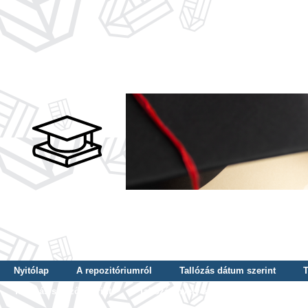
Nyitólap
A repozitóriumról
Tallózás dátum szerint
T
Tallózás szerző szerint
Tallózás nyelv szerint
Tallózás ké