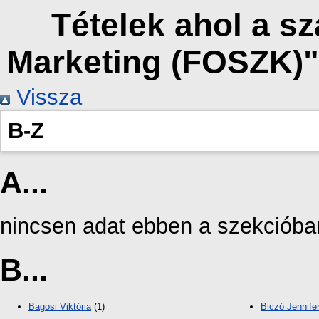
Tételek ahol a s
Marketing (FOSZK)"
Vissza
B-Z
A...
nincsen adat ebben a szekcióba
B...
Bagosi Viktória
(1)
Biczó Jennife