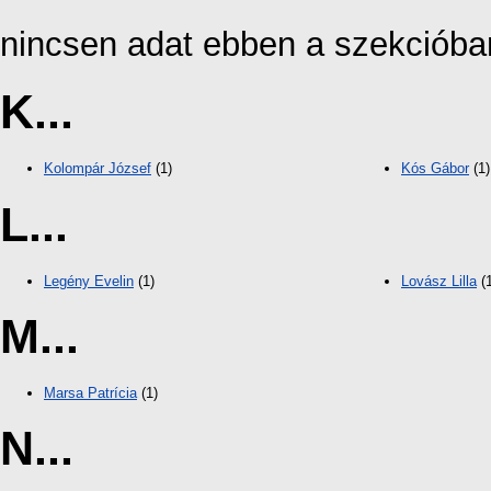
nincsen adat ebben a szekcióba
K...
Kolompár József
(1)
Kós Gábor
(1)
L...
Legény Evelin
(1)
Lovász Lilla
(1
M...
Marsa Patrícia
(1)
N...