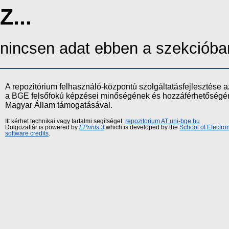
Z...
nincsen adat ebben a szekcióba
A repozitórium felhasználó-központú szolgáltatásfejlesztés
a BGE felsőfokú képzései minőségének és hozzáférhetőségének
Magyar Állam támogatásával.
Itt kérhet technikai vagy tartalmi segítséget:
repozitorium AT uni-bge.hu
Dolgozattár is powered by
EPrints 3
which is developed by the
School of Electr
software credits
.