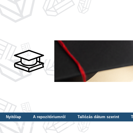
Nyitólap
A repozitóriumról
Tallózás dátum szerint
T
Tallózás szerző szerint
Tallózás nyelv szerint
Tallózás ké