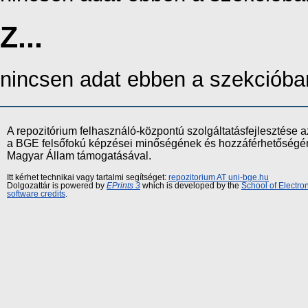
Z...
nincsen adat ebben a szekcióba
A repozitórium felhasználó-központú szolgáltatásfejlesztés
a BGE felsőfokú képzései minőségének és hozzáférhetőségének
Magyar Állam támogatásával.
Itt kérhet technikai vagy tartalmi segítséget:
repozitorium AT uni-bge.hu
Dolgozattár is powered by
EPrints 3
which is developed by the
School of Electr
software credits
.