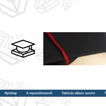
Nyitólap
A repozitóriumról
Tallózás dátum szerint
T
Tallózás szerző szerint
Tallózás nyelv szerint
Tallózás ké