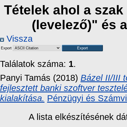
Tételek ahol a sza
(levelező)" és
Vissza
Export
Találatok száma:
1
.
Panyi Tamás
(2018)
Bázel II/II
fejlesztett banki szoftver teszt
kialakítása.
Pénzügyi és Számvit
A lista elkészítésének 