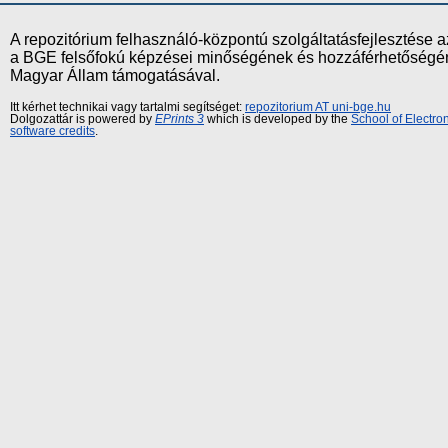
A repozitórium felhasználó-központú szolgáltatásfejlesztés
a BGE felsőfokú képzései minőségének és hozzáférhetőségének
Magyar Állam támogatásával.
Itt kérhet technikai vagy tartalmi segítséget:
repozitorium AT uni-bge.hu
Dolgozattár is powered by
EPrints 3
which is developed by the
School of Electr
software credits
.