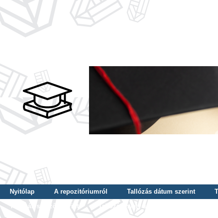
Nyitólap
A repozitóriumról
Tallózás dátum szerint
T
Tallózás szerző szerint
Tallózás nyelv szerint
Tallózás ké