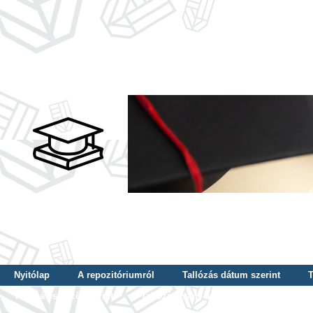
Nyitólap
A repozitóriumról
Tallózás dátum szerint
T
Tallózás szerző szerint
Tallózás nyelv szerint
Tallózás ké