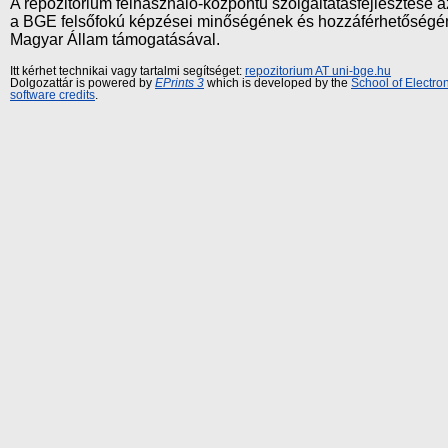
A repozitórium felhasználó-központú szolgáltatásfejlesztés
a BGE felsőfokú képzései minőségének és hozzáférhetőségének
Magyar Állam támogatásával.
Itt kérhet technikai vagy tartalmi segítséget:
repozitorium AT uni-bge.hu
Dolgozattár is powered by
EPrints 3
which is developed by the
School of Electr
software credits
.