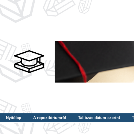
Nyitólap
A repozitóriumról
Tallózás dátum szerint
T
Tallózás szerző szerint
Tallózás nyelv szerint
Tallózás ké