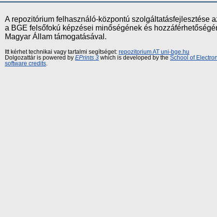
A repozitórium felhasználó-központú szolgáltatásfejlesztés
a BGE felsőfokú képzései minőségének és hozzáférhetőségének
Magyar Állam támogatásával.
Itt kérhet technikai vagy tartalmi segítséget:
repozitorium AT uni-bge.hu
Dolgozattár is powered by
EPrints 3
which is developed by the
School of Electr
software credits
.