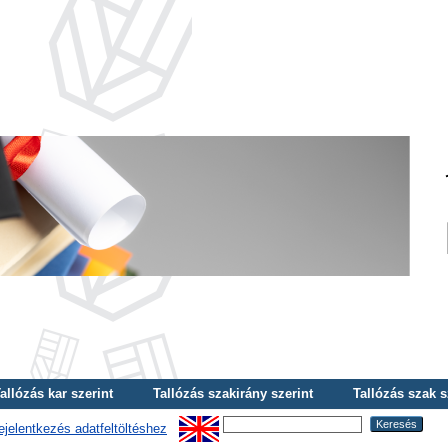
allózás kar szerint
Tallózás szakirány szerint
Tallózás szak s
ejelentkezés adatfeltöltéshez