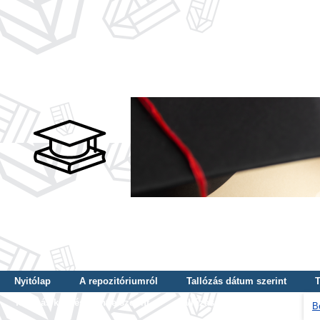
Nyitólap
A repozitóriumról
Tallózás dátum szerint
T
Tallózás képzés szintje szerint
Tallózás kulcsszó szerint
B