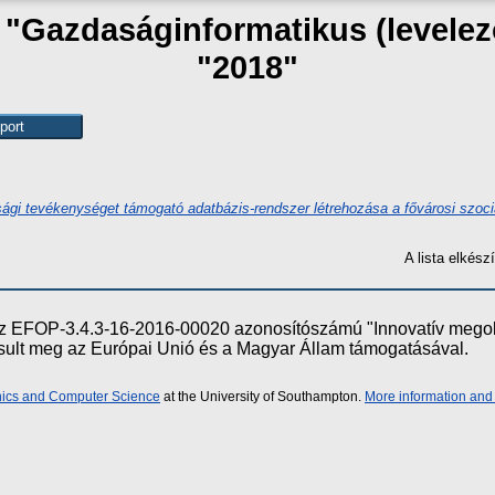
k "Gazdaságinformatikus (levele
"2018"
sági tevékenységet támogató adatbázis-rendszer létrehozása a fővárosi szoci
A lista elkés
e az EFOP-3.4.3-16-2016-00020 azonosítószámú "Innovatív meg
ósult meg az Európai Unió és a Magyar Állam támogatásával.
onics and Computer Science
at the University of Southampton.
More information and 