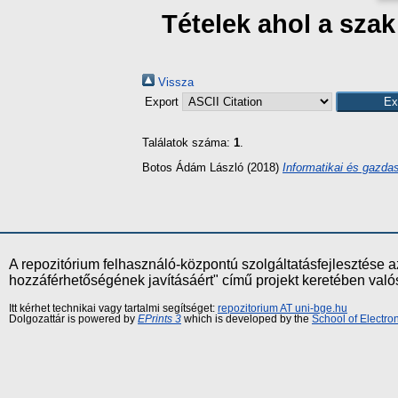
Tételek ahol a sza
Vissza
Export
Találatok száma:
1
.
Botos Ádám László
(2018)
Informatikai és gazda
A repozitórium felhasználó-központú szolgáltatásfejlesztés
hozzáférhetőségének javításáért" című projekt keretében val
Itt kérhet technikai vagy tartalmi segítséget:
repozitorium AT uni-bge.hu
Dolgozattár is powered by
EPrints 3
which is developed by the
School of Electr