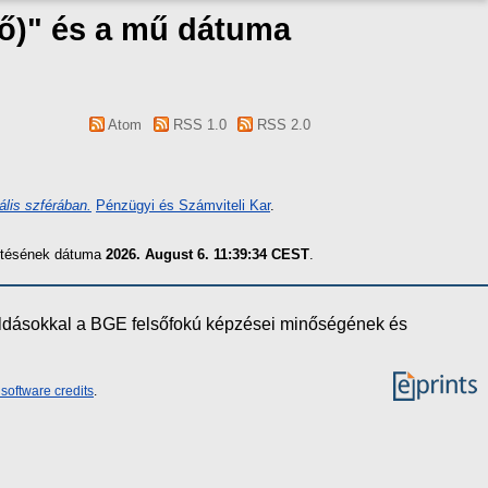
ző)" és a mű dátuma
Atom
RSS 1.0
RSS 2.0
ális szférában.
Pénzügyi és Számviteli Kar
.
zítésének dátuma
2026. August 6. 11:39:34 CEST
.
oldásokkal a BGE felsőfokú képzései minőségének és
software credits
.