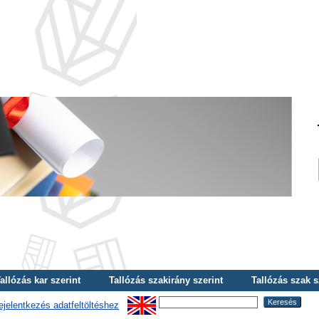
allózás kar szerint
Tallózás szakirány szerint
Tallózás szak s
ejelentkezés adatfeltöltéshez