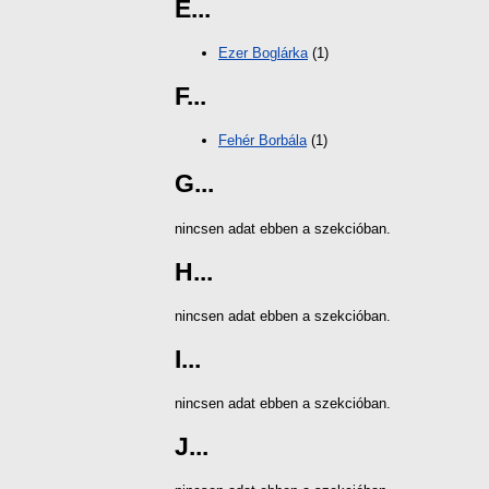
E...
Ezer Boglárka
(1)
F...
Fehér Borbála
(1)
G...
nincsen adat ebben a szekcióban.
H...
nincsen adat ebben a szekcióban.
I...
nincsen adat ebben a szekcióban.
J...