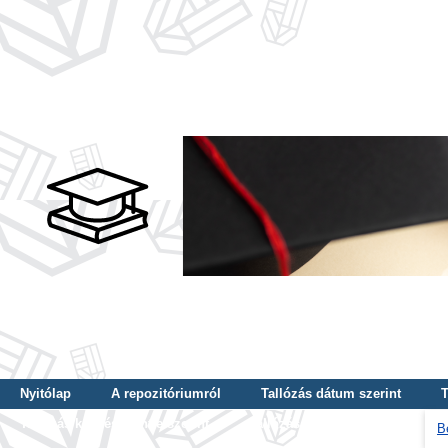
Nyitólap
A repozitóriumról
Tallózás dátum szerint
T
Tallózás képzés szintje szerint
Tallózás kulcsszó szerint
B