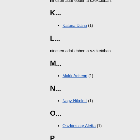
nincsen adat ebben a szekcióban.
K...
Katona Diána
(1)
L...
nincsen adat ebben a szekcióban.
M...
Makk Adrienn
(1)
N...
Nagy Nikolett
(1)
O...
Oszlánszky Aletta
(1)
P...