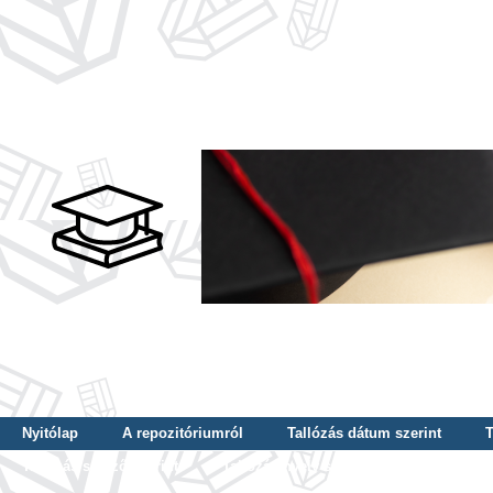
Nyitólap
A repozitóriumról
Tallózás dátum szerint
T
Tallózás szerző szerint
Tallózás nyelv szerint
Tallózás ké