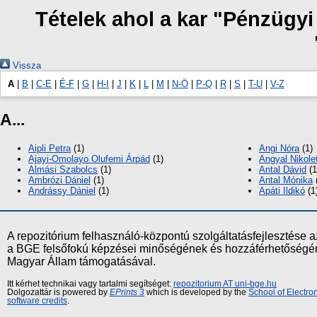
Tételek ahol a kar "Pénzügyi
Vissza
A
|
B
|
C-E
|
É-F
|
G
|
H-I
|
J
|
K
|
L
|
M
|
N-Ö
|
P-Q
|
R
|
S
|
T-U
|
V-Z
A...
Aipli Petra
(1)
Angi Nóra
(1)
Ajayi-Omolayo Olufemi Árpád
(1)
Angyal Nikole
Almási Szabolcs
(1)
Antal Dávid
(1
Ambrózi Dániel
(1)
Antal Mónika
Andrássy Dániel
(1)
Apáti Ildikó
(1
A repozitórium felhasználó-központú szolgáltatásfejlesztés
a BGE felsőfokú képzései minőségének és hozzáférhetőségének
Magyar Állam támogatásával.
Itt kérhet technikai vagy tartalmi segítséget:
repozitorium AT uni-bge.hu
Dolgozattár is powered by
EPrints 3
which is developed by the
School of Electr
software credits
.