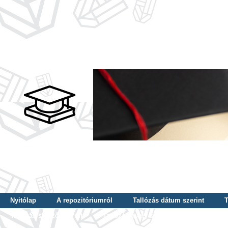
Nyitólap
A repozitóriumról
Tallózás dátum szerint
T
Tallózás szerző szerint
Tallózás nyelv szerint
Tallózás ké