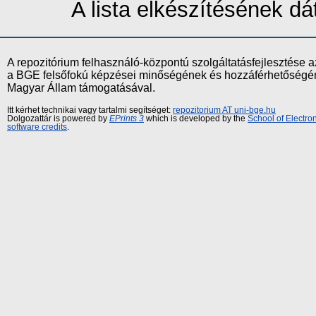
A lista elkészítésének 
A repozitórium felhasználó-központú szolgáltatásfejlesztés
a BGE felsőfokú képzései minőségének és hozzáférhetőségének
Magyar Állam támogatásával.
Itt kérhet technikai vagy tartalmi segítséget:
repozitorium AT uni-bge.hu
Dolgozattár is powered by
EPrints 3
which is developed by the
School of Electr
software credits
.