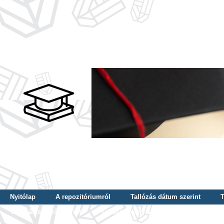
Nyitólap
A repozitóriumról
Tallózás dátum szerint
T
Tallózás szerző szerint
Tallózás nyelv szerint
Tallózás ké