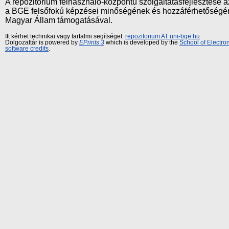
A repozitórium felhasználó-központú szolgáltatásfejlesztés
a BGE felsőfokú képzései minőségének és hozzáférhetőségének
Magyar Állam támogatásával.
Itt kérhet technikai vagy tartalmi segítséget:
repozitorium AT uni-bge.hu
Dolgozattár is powered by
EPrints 3
which is developed by the
School of Electr
software credits
.