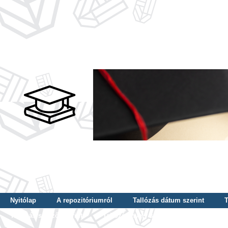
Nyitólap
A repozitóriumról
Tallózás dátum szerint
T
Tallózás szerző szerint
Tallózás nyelv szerint
Tallózás ké