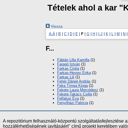
Tételek ahol a kar "
Vissza
A-Á
|
B
|
C
|
D
|
E
|
F
|
G
|
H
|
I-J
|
K
|
L
|
M
|
N
F...
Fábián Lilla Kamilla
(1)
Faragó István
(1)
Farkas Cintia
(1)
Farkas-Hevesi Erika
(1)
Farkas Lili
(1)
Fehér Dániel András
(1)
Feka Tímea Kinga
(1)
Fekete Laura Mercédesz
(1)
Fekete-Takács Csilla
(1)
Felfalusi Éva
(1)
Fenyőházi Patricia
(1)
A repozitórium felhasználó-központú szolgáltatásfejlesztés
hozzáférhetőségének javításáért" című projekt keretében val