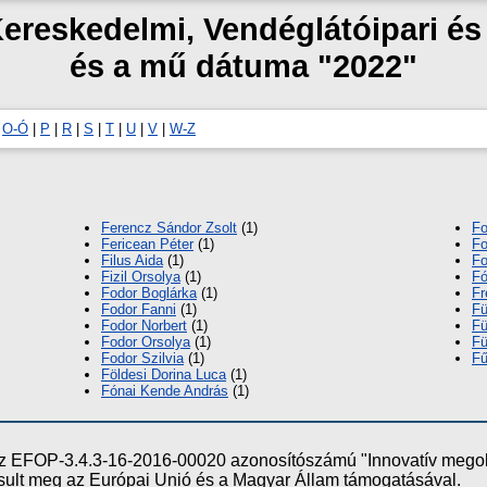
Kereskedelmi, Vendéglátóipari é
és a mű dátuma "2022"
|
O-Ó
|
P
|
R
|
S
|
T
|
U
|
V
|
W-Z
Ferencz Sándor Zsolt
(1)
Fo
Fericean Péter
(1)
Fo
Filus Aida
(1)
Fo
Fizil Orsolya
(1)
Fó
Fodor Boglárka
(1)
Fr
Fodor Fanni
(1)
Fü
Fodor Norbert
(1)
Fü
Fodor Orsolya
(1)
Fü
Fodor Szilvia
(1)
Fű
Földesi Dorina Luca
(1)
Fónai Kende András
(1)
e az EFOP-3.4.3-16-2016-00020 azonosítószámú "Innovatív meg
ósult meg az Európai Unió és a Magyar Állam támogatásával.