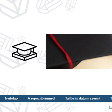
Nyitólap
A repozitóriumról
Tallózás dátum szerint
T
Tallózás képzés szintje szerint
Tallózás kulcsszó szerint
B