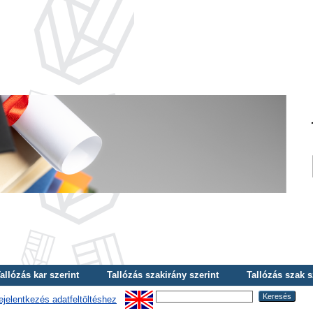
allózás kar szerint
Tallózás szakirány szerint
Tallózás szak s
ejelentkezés adatfeltöltéshez