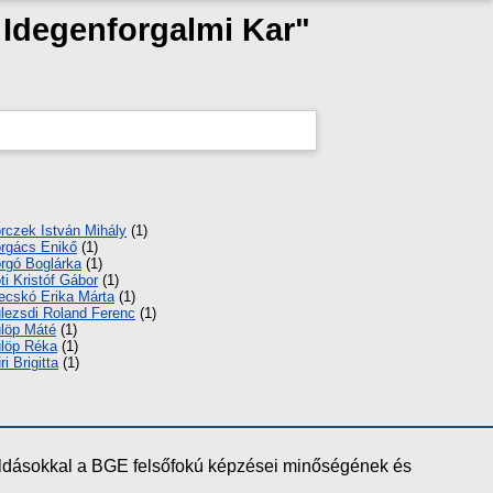
s Idegenforgalmi Kar"
rczek István Mihály
(1)
rgács Enikő
(1)
rgó Boglárka
(1)
ti Kristóf Gábor
(1)
ecskó Erika Márta
(1)
lezsdi Roland Ferenc
(1)
löp Máté
(1)
löp Réka
(1)
ri Brigitta
(1)
oldásokkal a BGE felsőfokú képzései minőségének és