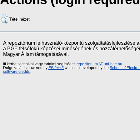
Tétel nézet
A repozitórium felhasználó-központú szolgáltatásfejlesztés
a BGE felsőfokú képzései minőségének és hozzáférhetőségének
Magyar Állam támogatásával.
Itt kérhet technikai vagy tartalmi segítséget:
repozitorium AT uni-bge.hu
Dolgozattár is powered by
EPrints 3
which is developed by the
School of Electr
software credits
.