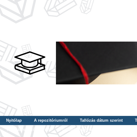
Nyitólap
A repozitóriumról
Tallózás dátum szerint
T
Tallózás szerző szerint
Tallózás nyelv szerint
Tallózás ké