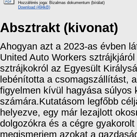
Hozzáférés joga: Bizalmas dokumentum (bírálat)
Download (494kB)
Absztrakt (kivonat)
Ahogyan azt a 2023-as évben lát
United Auto Workers sztrájkjáról
sztrájkokról az Egyesült Királ
lebénította a csomagszállítást, 
figyelmen kívül hagyása súlyos 
számára.Kutatásom legfőbb célja
helyezve, egy már lezajlott okos
dolgozókra és a cégre gyakorolt 
megismerjem azokat a gazdasági,