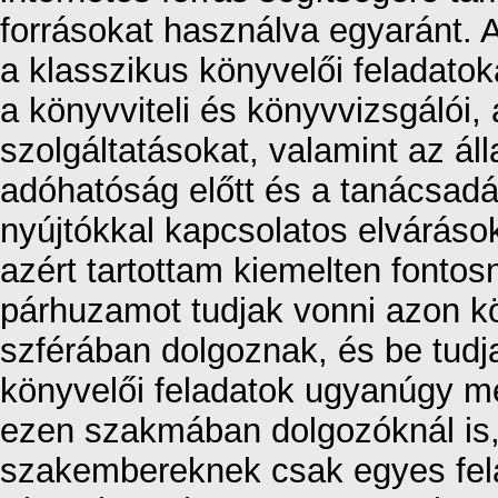
forrásokat használva egyaránt. 
a klasszikus könyvelői feladato
a könyvviteli és könyvvizsgálói, 
szolgáltatásokat, valamint az ál
adóhatóság előtt és a tanácsadást
nyújtókkal kapcsolatos elváráso
azért tartottam kiemelten fontos
párhuzamot tudjak vonni azon kö
szférában dolgoznak, és be tudj
könyvelői feladatok ugyanúgy me
ezen szakmában dolgozóknál is, 
szakembereknek csak egyes felad