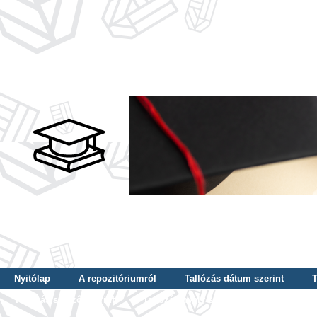
Nyitólap
A repozitóriumról
Tallózás dátum szerint
T
Tallózás szerző szerint
Tallózás nyelv szerint
Tallózás ké