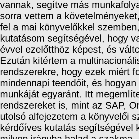
vannak, segítve más munkafolya
sorra vettem a követelményeket, 
fel a mai könyvelőkkel szemben,
kutatásom segítségével, hogy va
évvel ezelőtthöz képest, és vál
Ezután kitértem a multinacionáli
rendszerekre, hogy ezek miért fo
mindennapi teendőit, és hogyan 
munkáját egyaránt. Itt megemlít
rendszereket is, mint az SAP, O
utolsó alfejezetem a könyvelői sz
kérdőíves kutatás segítségével 
milyen irányba halad a szakma, 