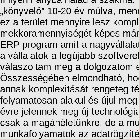
„könyvelő” 10-20 év múlva, men
ez a terület mennyire lesz kompl
mekkoramennyiségét képes már 
ERP program amit a nagyvállalat
a vállalatok a legújabb szoftver
válaszoltam meg a dolgozatom ele
Összességében elmondható, hogy
annak komplexitását rengeteg té
folyamatosan alakul és újul meg 
évre jelennek meg új technológi
csak a magánéletünkre, de a mu
munkafolyamatok az adatrögzíté