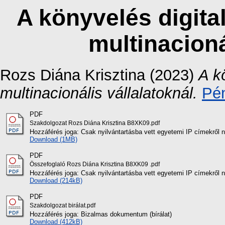
A könyvelés digita
multinacioná
Rozs Diána Krisztina
(2023)
A k
multinacionális vállalatoknál.
Pén
PDF
Szakdolgozat Rozs Diána Krisztina B8XK09.pdf
Hozzáférés joga: Csak nyilvántartásba vett egyetemi IP címekről 
Download (1MB)
PDF
Összefoglaló Rozs Diána Krisztina B8XK09 .pdf
Hozzáférés joga: Csak nyilvántartásba vett egyetemi IP címekről 
Download (214kB)
PDF
Szakdolgozat birálat.pdf
Hozzáférés joga: Bizalmas dokumentum (bírálat)
Download (412kB)