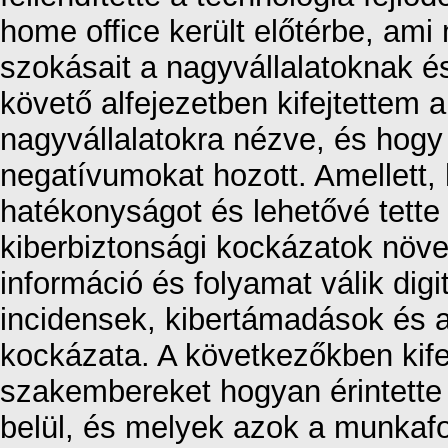
home office került előtérbe, am
szokásait a nagyvállalatoknak é
követő alfejezetben kifejtettem 
nagyvállalatokra nézve, és hogy
negatívumokat hozott. Amellett, 
hatékonyságot és lehetővé tette
kiberbiztonsági kockázatok növe
információ és folyamat válik dig
incidensek, kibertámadások és
kockázata. A következőkben kife
szakembereket hogyan érintette e
belül, és melyek azok a munkaf