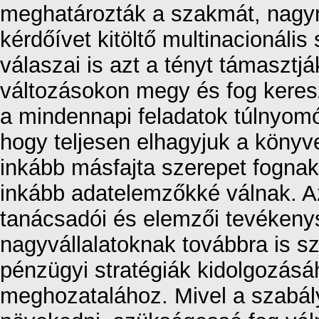
meghatározták a szakmát, nagyré
kérdőívet kitöltő multinacionál
válaszai is azt a tényt támaszt
változásokon megy és fog keres
a mindennapi feladatok túlnyom
hogy teljesen elhagyjuk a köny
inkább másfajta szerepet fognak 
inkább adatelemzőkké válnak. Az
tanácsadói és elemzői tevékenys
nagyvállalatoknak továbbra is s
pénzügyi stratégiák kidolgozás
meghozatalához. Mivel a szabál