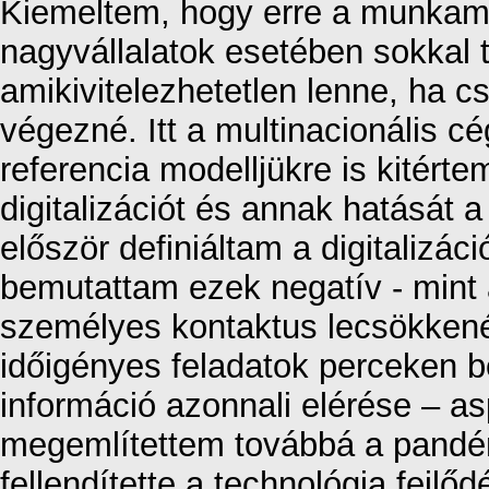
Kiemeltem, hogy erre a munkame
nagyvállalatok esetében sokkal t
amikivitelezhetetlen lenne, ha 
végezné. Itt a multinacionális cé
referencia modelljükre is kitért
digitalizációt és annak hatását 
először definiáltam a digitalizáci
bemutattam ezek negatív - mint 
személyes kontaktus lecsökkenése
időigényes feladatok perceken b
információ azonnali elérése – as
megemlítettem továbbá a pandém
fellendítette a technológia fejl