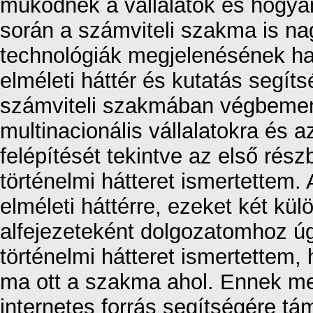
működnek a vállalatok és hogyan
során a számviteli szakma is na
technológiák megjelenésének ha
elméleti háttér és kutatás segít
számviteli szakmában végbemenő 
multinacionális vállalatokra és 
felépítését tekintve az első rés
történelmi hátteret ismertettem.
elméleti háttérre, ezeket két kü
alfejezeteként dolgozatomhoz 
történelmi hátteret ismertettem, 
ma ott a szakma ahol. Ennek me
internetes forrás segítségére tá