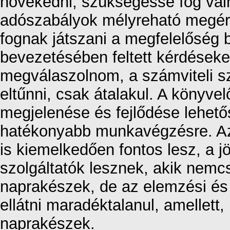
növekedni, szükségessé fog váln
adószabályok mélyreható megért
fognak játszani a megfelelőség 
bevezetésében feltett kérdéseke
megválaszolnom, a számviteli s
eltűnni, csak átalakul. A könyvel
megjelenése és fejlődése lehet
hatékonyabb munkavégzésre. A
is kiemelkedően fontos lesz, a 
szolgáltatók lesznek, akik nemcs
naprakészek, de az elemzési és 
ellátni maradéktalanul, amellett,
naprakészek.