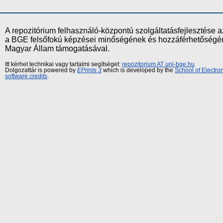
A repozitórium felhasználó-központú szolgáltatásfejlesztés
a BGE felsőfokú képzései minőségének és hozzáférhetőségének
Magyar Állam támogatásával.
Itt kérhet technikai vagy tartalmi segítséget:
repozitorium AT uni-bge.hu
Dolgozattár is powered by
EPrints 3
which is developed by the
School of Electr
software credits
.