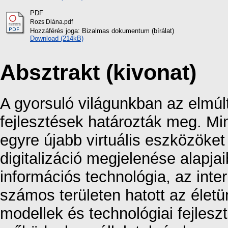
PDF
Rozs Diána.pdf
Hozzáférés joga: Bizalmas dokumentum (bírálat)
Download (214kB)
Absztrakt (kivonat)
A gyorsuló világunkban az elmúlt
fejlesztések határozták meg. M
egyre újabb virtuális eszközöke
digitalizáció megjelenése alapja
információs technológia, az int
számos területen hatott az életü
modellek és technológiai fejles