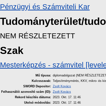
Pénzügyi és Számviteli Kar
Tudományterület/tud
NEM RÉSZLETEZETT
Szak
Mesterképzés - számvitel [level
Mű típusa:
diplomadolgozat (NEM RÉSZLETEZE
Kulcsszavak:
Teljesítménymérés, KKV, mikro- és ki
SWORD Depositor:
Zsolt Kovács
Felhasználói azonosító szám (ID):
Zsolt Kovács
Rekord készítés dátuma:
2023. Okt. 17. 11:46
Utolsó módosítás:
2023. Okt. 17. 11:46