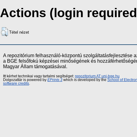
Actions (login required
Tétel nézet
A repozitórium felhasználó-központú szolgáltatásfejlesztés
a BGE felsőfokú képzései minőségének és hozzáférhetőségének
Magyar Állam támogatásával.
Itt kérhet technikai vagy tartalmi segítséget:
repozitorium AT uni-bge.hu
Dolgozattár is powered by
EPrints 3
which is developed by the
School of Electr
software credits
.