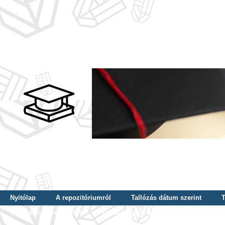
Nyitólap
A repozitóriumról
Tallózás dátum szerint
T
Tallózás szerző szerint
Tallózás nyelv szerint
Tallózás ké