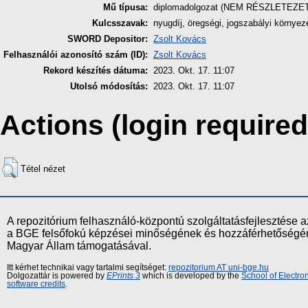
Mű típusa:
diplomadolgozat (NEM RÉSZLETEZE
Kulcsszavak:
nyugdíj, öregségi, jogszabályi környez
SWORD Depositor:
Zsolt Kovács
Felhasználói azonosító szám (ID):
Zsolt Kovács
Rekord készítés dátuma:
2023. Okt. 17. 11:07
Utolsó módosítás:
2023. Okt. 17. 11:07
Actions (login required
Tétel nézet
A repozitórium felhasználó-központú szolgáltatásfejlesztés
a BGE felsőfokú képzései minőségének és hozzáférhetőségének
Magyar Állam támogatásával.
Itt kérhet technikai vagy tartalmi segítséget:
repozitorium AT uni-bge.hu
Dolgozattár is powered by
EPrints 3
which is developed by the
School of Electr
software credits
.