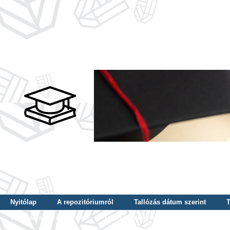
Nyitólap
A repozitóriumról
Tallózás dátum szerint
T
Tallózás szerző szerint
Tallózás nyelv szerint
Tallózás ké