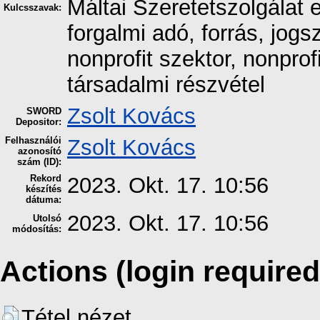
Máltai Szeretetszolgálat
Kulcsszavak:
forgalmi adó, forrás, jogs
nonprofit szektor, nonprof
társadalmi részvétel
Zsolt Kovács
SWORD
Depositor:
Felhasználói
Zsolt Kovács
azonosító
szám (ID):
Rekord
2023. Okt. 17. 10:56
készítés
dátuma:
2023. Okt. 17. 10:56
Utolsó
módosítás:
Actions (login required
Tétel nézet