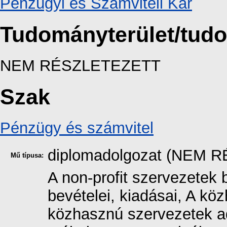
Pénzügyi és Számviteli Kar
Tudományterület/tud
NEM RÉSZLETEZETT
Szak
Pénzügy és számvitel
diplomadolgozat (NEM 
Mű típusa:
A non-profit szervezetek
bevételei, kiadásai, A kö
közhasznú szervezetek a