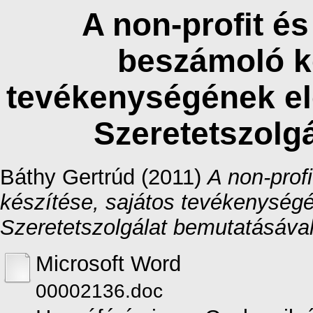
A non-profit é
beszámoló ké
tevékenységének el
Szeretetszolg
Báthy Gertrúd
(2011)
A non-prof
készítése, sajátos tevékenység
Szeretetszolgálat bemutatásával
Microsoft Word
00002136.doc