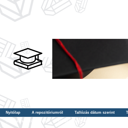
Nyitólap
A repozitóriumról
Tallózás dátum szerint
T
Tallózás szerző szerint
Tallózás nyelv szerint
Tallózás ké