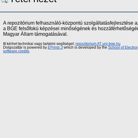
A repozitórium felhasználó-központú szolgáltatásfejlesztés
a BGE felsőfokú képzései minőségének és hozzáférhetőségének
Magyar Állam támogatásával.
Itt kérhet technikai vagy tartalmi segítséget:
repozitorium AT uni-bge.hu
Dolgozattár is powered by
EPrints 3
which is developed by the
School of Electr
software credits
.