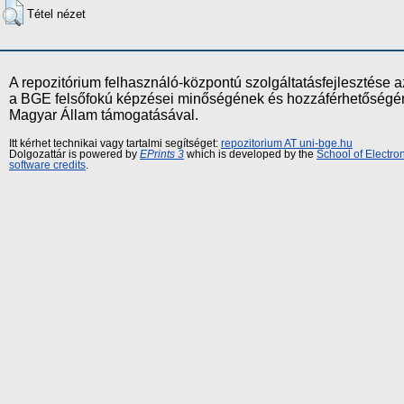
Tétel nézet
A repozitórium felhasználó-központú szolgáltatásfejlesztés
a BGE felsőfokú képzései minőségének és hozzáférhetőségének
Magyar Állam támogatásával.
Itt kérhet technikai vagy tartalmi segítséget:
repozitorium AT uni-bge.hu
Dolgozattár is powered by
EPrints 3
which is developed by the
School of Electr
software credits
.