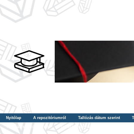
Nyitólap
A repozitóriumról
Tallózás dátum szerint
T
Tallózás szerző szerint
Tallózás nyelv szerint
Tallózás ké