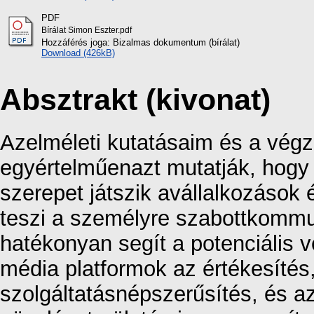
PDF
Bírálat Simon Eszter.pdf
Hozzáférés joga: Bizalmas dokumentum (bírálat)
Download (426kB)
Absztrakt (kivonat)
Azelméleti kutatásaim és a végz
egyértelműenazt mutatják, hogy 
szerepet játszik avállalkozások
teszi a személyre szabottkommun
hatékonyan segít a potenciális 
média platformok az értékesítés,
szolgáltatásnépszerűsítés, és a