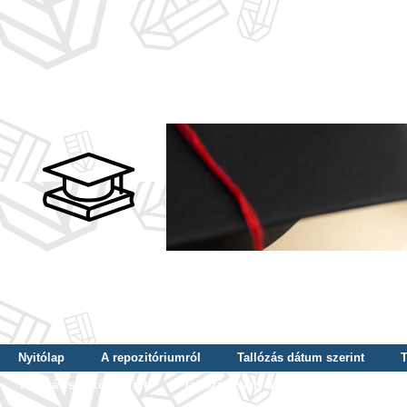
Nyitólap
A repozitóriumról
Tallózás dátum szerint
T
Tallózás szerző szerint
Tallózás nyelv szerint
Tallózás ké