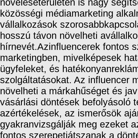
növeléseterületén is nagy segíts
közösségi médiamarketing alkal
vállalkozások szorosabbkapcsola
hosszú távon növelheti avállalk
hírnevét.Azinfluencerek fontos 
marketingben, mivelképesek hata
ügyfeleket, és hatékonyanreklá
szolgáltatásokat. Az influencer
növelheti a márkahűséget és javí
vásárlási döntések befolyásoló t
azértékelések, az ismerősök aján
gyakranvizsgálják meg ezeket az 
fontos szerepetjátszanak a dön