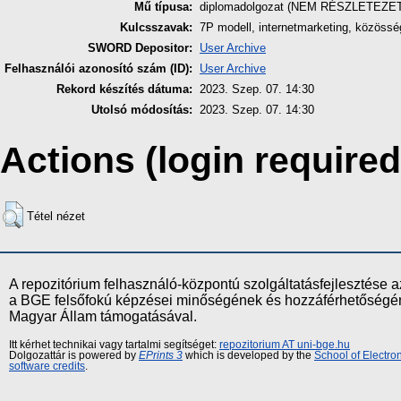
Mű típusa:
diplomadolgozat (NEM RÉSZLETEZE
Kulcsszavak:
7P modell, internetmarketing, közöss
SWORD Depositor:
User Archive
Felhasználói azonosító szám (ID):
User Archive
Rekord készítés dátuma:
2023. Szep. 07. 14:30
Utolsó módosítás:
2023. Szep. 07. 14:30
Actions (login required
Tétel nézet
A repozitórium felhasználó-központú szolgáltatásfejlesztés
a BGE felsőfokú képzései minőségének és hozzáférhetőségének
Magyar Állam támogatásával.
Itt kérhet technikai vagy tartalmi segítséget:
repozitorium AT uni-bge.hu
Dolgozattár is powered by
EPrints 3
which is developed by the
School of Electr
software credits
.