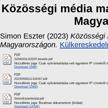
Közösségi média mar
Magya
Simon Eszter
(2023)
Közösségi 
Magyarországon.
Külkereskedel
PDF
SZAKDOLGOZAT beadás.pdf
Hozzáférés joga: Csak nyilvántartásba vett egyetemi IP címekről 
Download (1MB)
PDF
20230508111334267.pdf
Hozzáférés joga: Csak nyilvántartásba vett egyetemi IP címekről 
Download (25kB)
PDF
SimonEszterbirálat.pdf
Hozzáférés joga: Bizalmas dokumentum (bírálat)
Download (147kB)