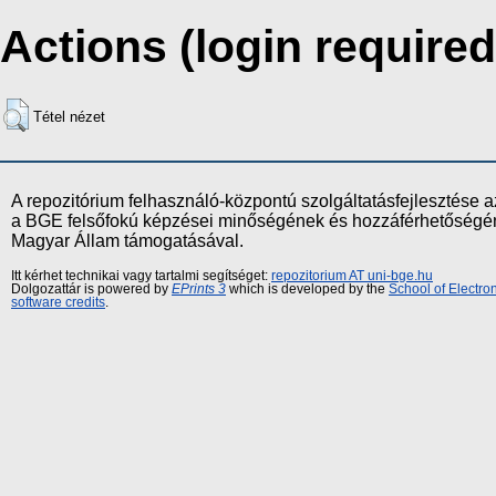
Actions (login required
Tétel nézet
A repozitórium felhasználó-központú szolgáltatásfejlesztés
a BGE felsőfokú képzései minőségének és hozzáférhetőségének
Magyar Állam támogatásával.
Itt kérhet technikai vagy tartalmi segítséget:
repozitorium AT uni-bge.hu
Dolgozattár is powered by
EPrints 3
which is developed by the
School of Electr
software credits
.