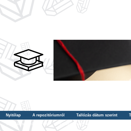
Nyitólap
A repozitóriumról
Tallózás dátum szerint
T
Tallózás szerző szerint
Tallózás nyelv szerint
Tallózás ké