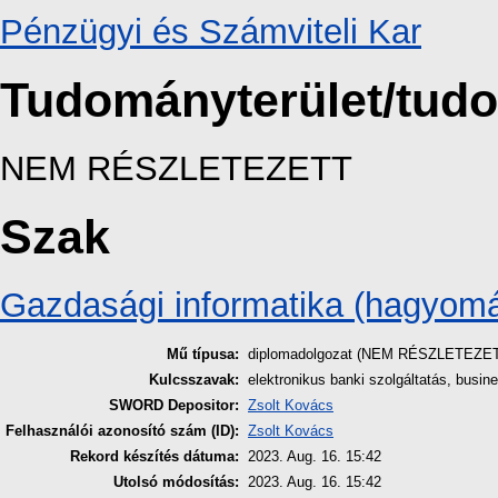
Pénzügyi és Számviteli Kar
Tudományterület/tud
NEM RÉSZLETEZETT
Szak
Gazdasági informatika (hagyom
Mű típusa:
diplomadolgozat (NEM RÉSZLETEZE
Kulcsszavak:
elektronikus banki szolgáltatás, busin
SWORD Depositor:
Zsolt Kovács
Felhasználói azonosító szám (ID):
Zsolt Kovács
Rekord készítés dátuma:
2023. Aug. 16. 15:42
Utolsó módosítás:
2023. Aug. 16. 15:42