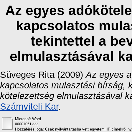
Az egyes adókötelez
kapcsolatos mulas
tekintettel a be
elmulasztásával k
Süveges Rita
(2009)
Az egyes ad
kapcsolatos mulasztási bírság, kü
kötelezettség elmulasztásával k
Számviteli Kar
.
Microsoft Word
00001051.doc
Hozzáférés joga: Csak nyilvántartásba vett egyetemi IP címekről ny