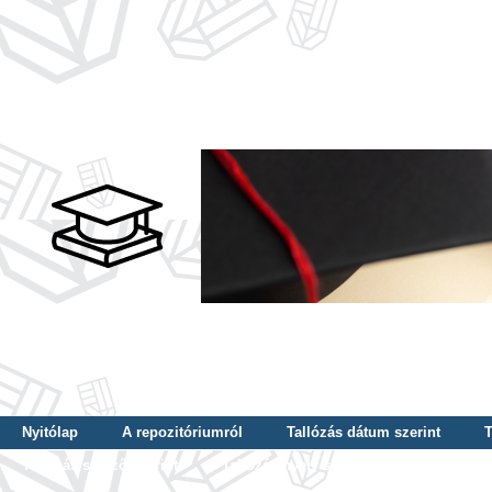
Nyitólap
A repozitóriumról
Tallózás dátum szerint
T
Tallózás szerző szerint
Tallózás nyelv szerint
Tallózás ké