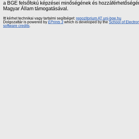
a BGE felsőfokú képzései minőségének és hozzáférhetőségének
Magyar Állam támogatásával.
Itt kérhet technikai vagy tartalmi segítséget:
repozitorium AT uni-bge.hu
Dolgozattár is powered by
EPrints 3
which is developed by the
School of Electr
software credits
.