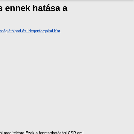
s ennek hatása a
déglátóipari és Idegenforgalmi Kar
.
ói megítélésre.Ezek a fenntarthatósági CSR ami