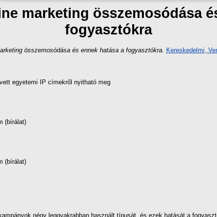
ine marketing összemosódása é
fogyasztókra
arketing összemosódása és ennek hatása a fogyasztókra.
Kereskedelmi, Ven
vett egyetemi IP címekről nyitható meg
(bírálat)
(bírálat)
kampányok négy leggyakrabban használt típusát, és ezek hatását a fogyaszt