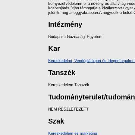
környezetvédelemmel,a növény és állatvilág védel
közbenjárás útján támogatja a kiválasztott ügyet.
jelenik meg a leggyakrabban.A negyedik a belső CSR 
Intézmény
Budapesti Gazdasági Egyetem
Kar
Kereskedelmi, Vendéglátóipari és Idegenforgalmi 
Tanszék
Kereskedelem Tanszék
Tudományterület/tudomá
NEM RÉSZLETEZETT
Szak
Kereskedelem és marketing