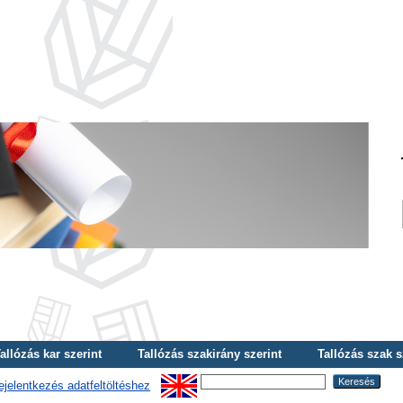
allózás kar szerint
Tallózás szakirány szerint
Tallózás szak s
ejelentkezés adatfeltöltéshez