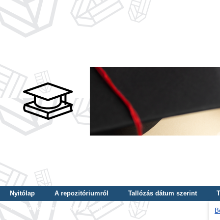
Nyitólap
A repozitóriumról
Tallózás dátum szerint
T
Tallózás képzés szintje szerint
Tallózás kulcsszó szerint
B