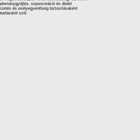
 adománygyűjtés, szponzoráció és direkt
 fizetés és esélyegyenlőség biztosításaként
tartásáról szól.