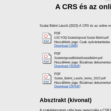
A CRS és az onl
Szalai Bálint László
(2023)
A CRS és az online m
PDF
U2CYOQ Szakdolgozat Szalai Bálint.pdf
Hozzáférés joga: Csak nyilvántartásba 
Download (1MB)
PDF
SzakdolgozatBírálatSzalaiBálint.pdf
Hozzáférés joga: Bizalmas dokumentum 
Download (352kB)
PDF
Szalai_Balint_Laszlo_belso_2023.pdf
Hozzáférés joga: Bizalmas dokumentum 
Download (297kB)
Absztrakt (kivonat)
A szakdolgozatom célja hogy negvizsálja a CSR 