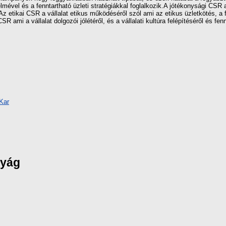
mével és a fenntartható üzleti stratégiákkal foglalkozik.A jótékonysági CSR
Az etikai CSR a vállalat etikus működéséről szól ami az etikus üzletkötés, a
ami a vállalat dolgozói jólétéről, és a vállalati kultúra felépítéséről és fenn
Kar
nyág