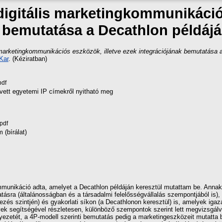
gitális marketingkommunikációs
 bemutatása a Decathlon példájá
arketingkommunikációs eszközök, illetve ezek integrációjának bemutatása a 
Kar
. (Kéziratban)
pdf
vett egyetemi IP címekről nyitható meg
pdf
(bírálat)
mmunikáció adta, amelyet a Decathlon példáján keresztül mutattam be. Annak 
tásra (általánosságban és a társadalmi felelősségvállalás szempontjából is)
ezés szintjén) és gyakorlati síkon (a Decathlonon keresztül) is, amelyek igaz
yek segítségével részletesen, különböző szempontok szerint lett megvizsgá
zetét, a 4P-modell szerinti bemutatás pedig a marketingeszközeit mutatta 