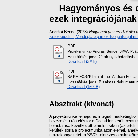
Hagyományos és di
ezek integrációjának
Andrási Bence
(2023)
Hagyományos és digitális m
Kereskedelmi, Vendéglátóipari és Idegenforgalmi 
PDF
Projektmunka (Andrási Bence, SKW8R3).
Hozzáférés joga: Csak nyilvántartásba 
Download (3MB)
PDF
BA KM FOSZK bírálati lap_Andrási Bence.
Hozzáférés joga: Bizalmas dokumentum 
Download (159kB)
Absztrakt (kivonat)
A projektmunka témáját az integrált marketingko
bevezetés után először a Decathlon került bemuta
bemutatása következett elméleti síkon (az értelm
kerültek sorra a projektmunka azon elemei, amel
makrokörnyezetét, a SWOT-elemzés a mikrokörnye