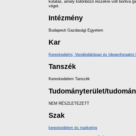
kutatás, amely különböző részekre volt bontva (p
véget.
Intézmény
Budapesti Gazdasági Egyetem
Kar
Kereskedelmi, Vendéglátóipari és Idegenforgalmi 
Tanszék
Kereskedelem Tanszék
Tudományterület/tudomá
NEM RÉSZLETEZETT
Szak
kereskedelem és marketing