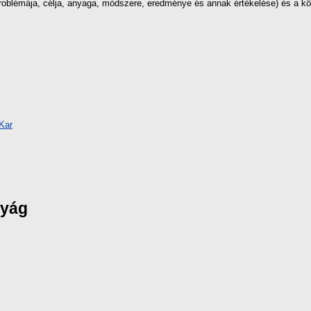
roblémája, célja, anyaga, módszere, eredménye és annak értékelése) és a köve
Kar
nyág