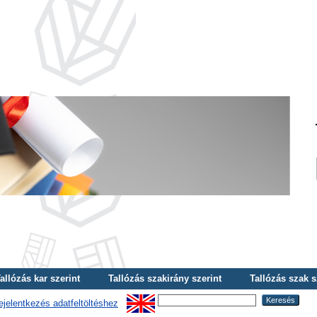
allózás kar szerint
Tallózás szakirány szerint
Tallózás szak s
ejelentkezés adatfeltöltéshez