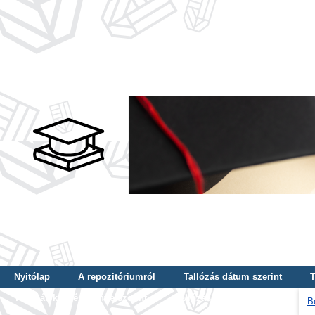
Nyitólap
A repozitóriumról
Tallózás dátum szerint
T
Tallózás képzés szintje szerint
Tallózás kulcsszó szerint
B