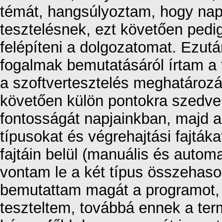
témát, hangsúlyoztam, hogy na
tesztelésnek, ezt követően ped
felépíteni a dolgozatomat. Ezut
fogalmak bemutatásáról írtam a 
a szoftvertesztelés meghatározá
követően külön pontokra szedve
fontosságát napjainkban, majd a
típusokat és végrehajtási fajták
fajtáin belül (manuális és automa
vontam le a két típus összehaso
bemutattam magát a programot,
teszteltem, továbbá ennek a ter