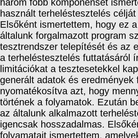
három főbb komponensét ismerte
használt terheléstesztelés céljá
Elsőként ismertettem, hogy ez a f
általunk forgalmazott program 
tesztrendszer telepítését és az 
a terheléstesztelés futtatásáról
limitációkat a tesztesetekkel ka
generált adatok és eredmények f
nyomatékosítva azt, hogy mennyi
történek a folyamatok. Ezután 
az általunk alkalmazott terhelést
igencsak hosszadalmas. Elsőkén
folyamatait ismertettem, amelye