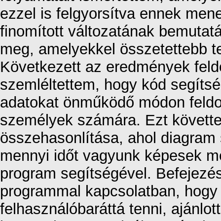
ezzel is felgyorsítva ennek menet
finomított változatának bemutatá
meg, amelyekkel összetettebb te
Következett az eredmények feldo
szemléltettem, hogy kód segíts
adatokat önműködő módon feldol
személyek számára. Ezt követte 
összehasonlítása, ahol diagram 
mennyi időt vagyunk képesek meg
program segítségével. Befejezés
programmal kapcsolatban, hogy
felhasználóbaráttá tenni, ajánlo