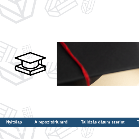
Nyitólap
A repozitóriumról
Tallózás dátum szerint
T
Tallózás szerző szerint
Tallózás nyelv szerint
Tallózás ké