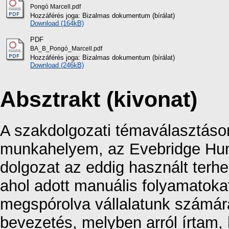
Pongó Marcell.pdf
Hozzáférés joga: Bizalmas dokumentum (bírálat)
Download (164kB)
PDF
BA_B_Pongó_Marcell.pdf
Hozzáférés joga: Bizalmas dokumentum (bírálat)
Download (246kB)
Absztrakt (kivonat)
A szakdolgozati témaválasztáso
munkahelyem, az Evebridge Hunga
dolgozat az eddig használt terhel
ahol adott manuális folyamatokat
megspórolva vállalatunk számár
bevezetés, melyben arról írtam, 