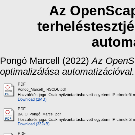
Az OpenScap
terheléstesztj
automa
Pongó Marcell
(2022)
Az OpenSc
optimalizálása automatizációval.
PDF
Pongó_Marcell_T4SCDU.pdf
Hozzáférés joga: Csak nyilvántartásba vett egyetemi IP címekről 
Download (1MB)
PDF
BA_O_Pongó_Marcell.pdf
Hozzáférés joga: Csak nyilvántartásba vett egyetemi IP címekről 
Download (332kB)
PDF