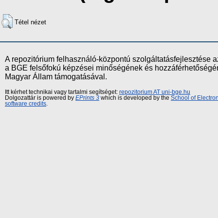
Tétel nézet
A repozitórium felhasználó-központú szolgáltatásfejlesztés
a BGE felsőfokú képzései minőségének és hozzáférhetőségének
Magyar Állam támogatásával.
Itt kérhet technikai vagy tartalmi segítséget:
repozitorium AT uni-bge.hu
Dolgozattár is powered by
EPrints 3
which is developed by the
School of Electr
software credits
.