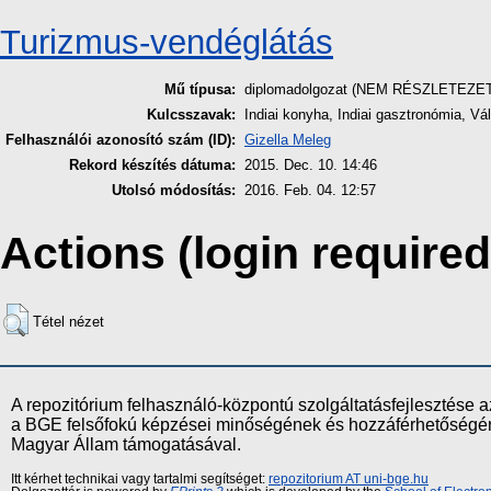
Turizmus-vendéglátás
Mű típusa:
diplomadolgozat (NEM RÉSZLETEZE
Kulcsszavak:
Indiai konyha, Indiai gasztronómia, 
Felhasználói azonosító szám (ID):
Gizella Meleg
Rekord készítés dátuma:
2015. Dec. 10. 14:46
Utolsó módosítás:
2016. Feb. 04. 12:57
Actions (login required
Tétel nézet
A repozitórium felhasználó-központú szolgáltatásfejlesztés
a BGE felsőfokú képzései minőségének és hozzáférhetőségének
Magyar Állam támogatásával.
Itt kérhet technikai vagy tartalmi segítséget:
repozitorium AT uni-bge.hu