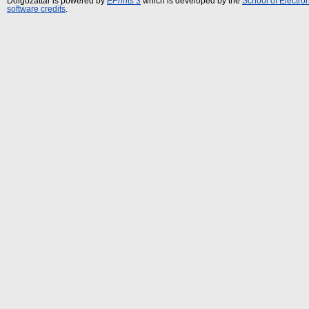
Dolgozattár is powered by
EPrints 3
which is developed by the
School of Electr
software credits
.