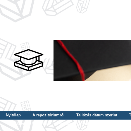
Nyitólap
A repozitóriumról
Tallózás dátum szerint
T
Tallózás szerző szerint
Tallózás nyelv szerint
Tallózás ké