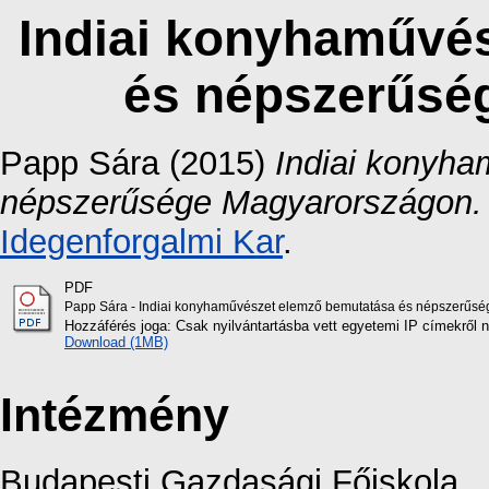
Indiai konyhaművé
és népszerűsé
Papp Sára
(2015)
Indiai konyh
népszerűsége Magyarországon.
Idegenforgalmi Kar
.
PDF
Papp Sára - Indiai konyhaművészet elemző bemutatása és népszerűs
Hozzáférés joga: Csak nyilvántartásba vett egyetemi IP címekről 
Download (1MB)
Intézmény
Budapesti Gazdasági Főiskola