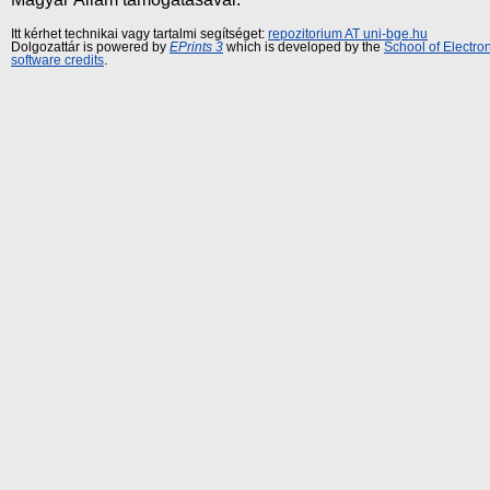
Itt kérhet technikai vagy tartalmi segítséget:
repozitorium AT uni-bge.hu
Dolgozattár is powered by
EPrints 3
which is developed by the
School of Electr
software credits
.