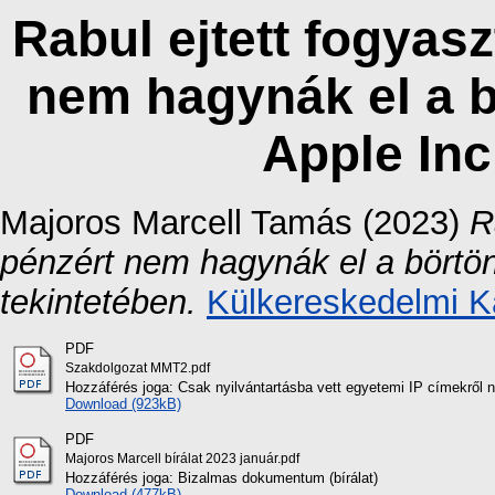
Rabul ejtett fogyas
nem hagynák el a b
Apple Inc
Majoros Marcell Tamás
(2023)
R
pénzért nem hagynák el a börtön
tekintetében.
Külkereskedelmi K
PDF
Szakdolgozat MMT2.pdf
Hozzáférés joga: Csak nyilvántartásba vett egyetemi IP címekről 
Download (923kB)
PDF
Majoros Marcell bírálat 2023 január.pdf
Hozzáférés joga: Bizalmas dokumentum (bírálat)
Download (477kB)