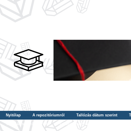
Nyitólap
A repozitóriumról
Tallózás dátum szerint
T
Tallózás szerző szerint
Tallózás nyelv szerint
Tallózás ké