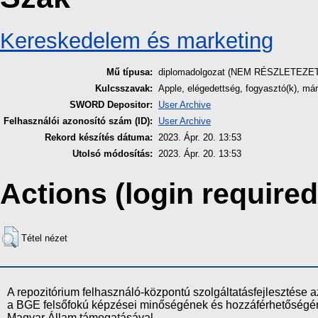
Kereskedelem és marketing
Mű típusa:
diplomadolgozat (NEM RÉSZLETEZE
Kulcsszavak:
Apple, elégedettség, fogyasztó(k), m
SWORD Depositor:
User Archive
Felhasználói azonosító szám (ID):
User Archive
Rekord készítés dátuma:
2023. Ápr. 20. 13:53
Utolsó módosítás:
2023. Ápr. 20. 13:53
Actions (login required
Tétel nézet
A repozitórium felhasználó-központú szolgáltatásfejlesztés
a BGE felsőfokú képzései minőségének és hozzáférhetőségének
Magyar Állam támogatásával.