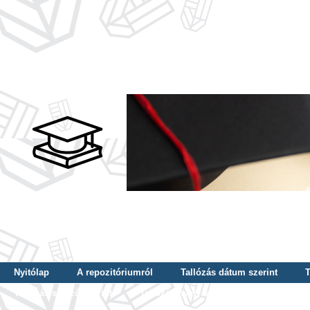
Nyitólap
A repozitóriumról
Tallózás dátum szerint
T
Tallózás szerző szerint
Tallózás nyelv szerint
Tallózás ké