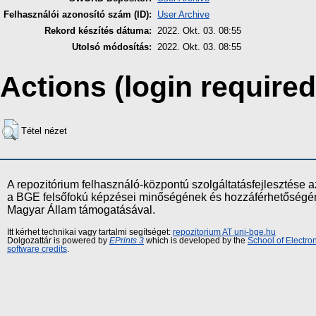
Felhasználói azonosító szám (ID):
User Archive
Rekord készítés dátuma:
2022. Okt. 03. 08:55
Utolsó módosítás:
2022. Okt. 03. 08:55
Actions (login required
Tétel nézet
A repozitórium felhasználó-központú szolgáltatásfejlesztés
a BGE felsőfokú képzései minőségének és hozzáférhetőségének
Magyar Állam támogatásával.
Itt kérhet technikai vagy tartalmi segítséget:
repozitorium AT uni-bge.hu
Dolgozattár is powered by
EPrints 3
which is developed by the
School of Electr
software credits
.