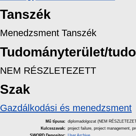
Tanszék
Menedzsment Tanszék
Tudományterület/tud
NEM RÉSZLETEZETT
Szak
Gazdálkodási és menedzsment
Mű típusa:
diplomadolgozat (NEM RÉSZLETEZE
Kulcsszavak:
project failure, project management, pr
SWORD Depositor:
User Archive