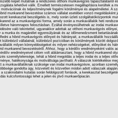
́szebb képet mutatnak a rendszeres otthoni munkavégzés tapasztalatairól és
̋ vizsgálata lehetővé válik. Emellett természetesen megállapításra kerültek a 
ivációnak és teljesítménynek fogalmi körülményei és alapelméletei. A sz
ibrid munkarend bevezetése számos vállalat esetében vonzó megoldásként jel
gozott kerekasztal beszélgetés is, mely során üzleti szolgáltatóközpontok mu
unkarend az a munkavégzési forma, amely során a munkavállalók heti rendsze
lletve háromnapos felosztásban. Ezáltal érvényesülhetnek az irodai munkavég
̈désére való tekintettel, ugyanakkor adottak az otthoni munkavégzés előnyei, u
y a munka és magánélet egyensúlyának és az időmenedzsment betartásának
lfedni a hibrid munkavégzés előnyeit és hátrányait, a munkavállalók hozzáállá
különböző vállalatnál, különböző pozícióban és körülmények között dolg
unkavállalók milyen könnyebbségeket és milyen nehézségeket, előnyöket és 
d munkarend bevezetéséről. Ahhoz, hogy a kérdőív eredményeként valós ada
őív eredményeivel célom volt alátámasztani, hogy a hibrid munkarend olyan le
́s személytelensége, tehát a hibrid megoldás a teljes irodai és a teljes otth
ménye, hatékonysága és motiváltsága javítható. A válaszok kiértékelése m
tt a munkavállalóknak szüksége van irodai munkavégzésre, azonban személy
k többsége gondolta úgy, közvetett és közvetlen módon adott válaszaik alapjá
a szakirodalmi kutatás során feldolgozott források, a kerekasztal beszélgeté
ás kulcsfontosságú lehet a jelen és jövő munkaerőpiacán.