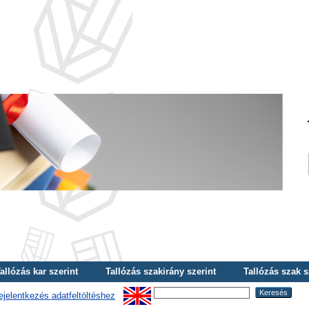
allózás kar szerint
Tallózás szakirány szerint
Tallózás szak s
ejelentkezés adatfeltöltéshez