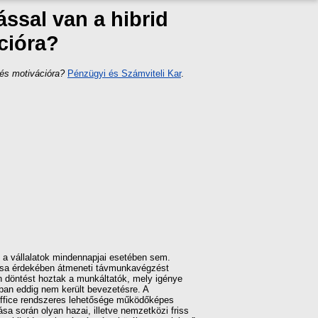
ssal van a hibrid
cióra?
 és motivációra?
Pénzügyi és Számviteli Kar
.
nt a vállalatok mindennapjai esetében sem.
ása érdekében átmeneti távmunkavégzést
 döntést hoztak a munkáltatók, mely igénye
zonban eddig nem került bevezetésre. A
ffice rendszeres lehetősége működőképes
rása során olyan hazai, illetve nemzetközi friss