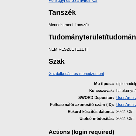
Pénzügyi és Számviteli Kar
Tanszék
Menedzsment Tanszék
Tudományterület/tudomá
NEM RÉSZLETEZETT
Szak
Gazdálkodási és menedzsment
Mű típusa:
diplomado
Kulcsszavak:
hatékonysá
SWORD Depositor:
User Archi
Felhasználói azonosító szám (ID):
User Archi
Rekord készítés dátuma:
2022. Okt.
Utolsó módosítás:
2022. Okt.
Actions (login required)