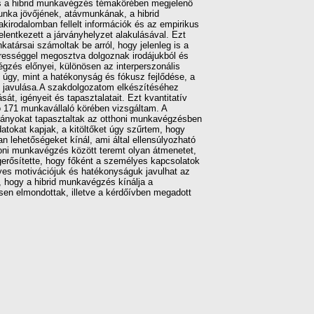
 a hibrid munkavégzés témakörében megjelenő
munka jövőjének, atávmunkának, a hibrid
akirodalomban fellelt információk és az empirikus
entkezett a járványhelyzet alakulásával. Ezt
nkatársai számoltak be arról, hogy jelenleg is a
rességgel megosztva dolgoznak irodájukból és
zés előnyei, különösen az interperszonális
́gy, mint a hatékonyság és fókusz fejlődése, a
 javulása.A szakdolgozatom elkészítéséhez
sát, igényeit és tapasztalatait. Ezt kvantitatív
ozó 171 munkavállaló körében vizsgáltam. A
hátrányokat tapasztaltak az otthoni munkavégzésben
tokat kapjak, a kitöltőket úgy szűrtem, hogy
hetőségeket kínál, ami által ellensúlyozható
oni munkavégzés között teremt olyan átmenetet,
egerősítette, hogy főként a személyes kapcsolatok
es motivációjuk és hatékonyságuk javulhat az
n, hogy a hibrid munkavégzés kínálja a
sen elmondottak, illetve a kérdőívben megadott