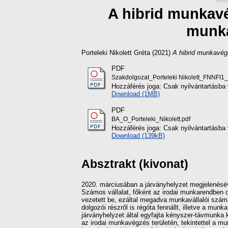
A hibrid munkavé
munka
Porteleki Nikolett Gréta
(2021)
A hibrid munkavég
PDF
Szakdolgozat_Porteleki Nikolett_FNNFI1
Hozzáférés joga: Csak nyilvántartásba 
Download (1MB)
PDF
BA_O_Porteleki_Nikolett.pdf
Hozzáférés joga: Csak nyilvántartásba 
Download (139kB)
Absztrakt (kivonat)
2020. márciusában a járványhelyzet megjelenésé
Számos vállalat, főként az irodai munkarendben do
vezetett be, ezáltal megadva munkavállalói szám
dolgozói részről is régóta fennállt, illetve a 
járványhelyzet által egyfajta kényszer-távmunka
az irodai munkavégzés területén, tekintettel a mun