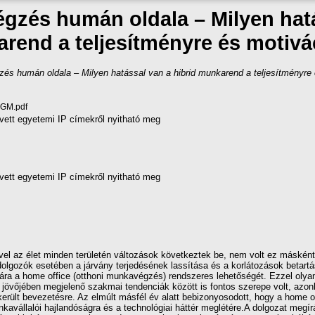
gzés humán oldala – Milyen hatá
rend a teljesítményre és motivá
zés humán oldala – Milyen hatással van a hibrid munkarend a teljesítményre
_GM.pdf
vett egyetemi IP címekről nyitható meg
vett egyetemi IP címekről nyitható meg
vel az élet minden területén változások következtek be, nem volt ez máské
lgozók esetében a járvány terjedésének lassítása és a korlátozások betart
ára a home office (otthoni munkavégzés) rendszeres lehetőségét. Ezzel olyan
munka jövőjében megjelenő szakmai tendenciák között is fontos szerepe volt, a
 került bevezetésre. Az elmúlt másfél év alatt bebizonyosodott, hogy a home o
kavállalói hajlandóságra és a technológiai háttér meglétére.A dolgozat megí