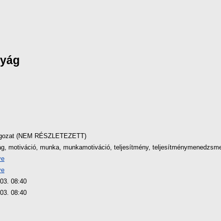
nyág
lgozat (NEM RÉSZLETEZETT)
g, motiváció, munka, munkamotiváció, teljesítmény, teljesítménymenedzsm
ve
ve
 03. 08:40
 03. 08:40