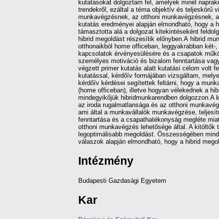
kutatásokat dolgoztam fel, amelyek minél naprake
trendekről, ezáltal a téma objektív és teljesköru
munkavégzésnek, az otthoni munkavégzésnek, a mot
kutatás eredményei alapján elmondható, hogy a h
támasztotta alá a dolgozat kitekintéseként feldol
hibrid megoldást részesítik előnyben.A hibrid m
otthonaikból home officeban, leggyakrabban két-, i
kapcsolatok érvényesülésére és a csapatok műko
személyes motiváció és bizalom fenntartása vag
végzett primer kutatás alatt kutatási célom volt fe
kutatással, kérdőív formájában vizsgáltam, melyet 
kérdőív kérdései segítettek feltárni, hogy a m
(home officeban), illetve hogyan vélekednek a hibri
mindegyikőjük hibridmunkarendben dolgozzon.A kérd
az iroda rugalmatlansága és az otthoni munkavégze
ami által a munkavállalók munkavégzése, teljesít
fenntartása és a csapathatékonyság megléte mia
otthoni munkavégzés lehetősége által. A kitöltő
legoptimálisabb megoldást. Összességében mind 
válaszok alapján elmondható, hogy a hibrid megold
Intézmény
Budapesti Gazdasági Egyetem
Kar