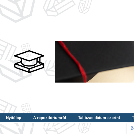
Nyitólap
A repozitóriumról
Tallózás dátum szerint
T
Tallózás képzés szintje szerint
Tallózás kulcsszó szerint
B