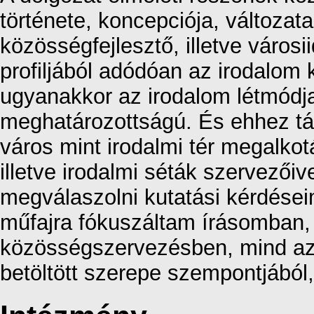
története, koncepciója, változata
közösségfejlesztő, illetve városi
profiljából adódóan az irodalo
ugyanakkor az irodalom létmódj
meghatározottságú. És ehhez társ
város mint irodalmi tér megalkot
illetve irodalmi séták szervezőive
megválaszolni kutatási kérdései
műfajra fókuszáltam írásomban, 
közösségszervezésben, mind az 
betöltött szerepe szempontjából