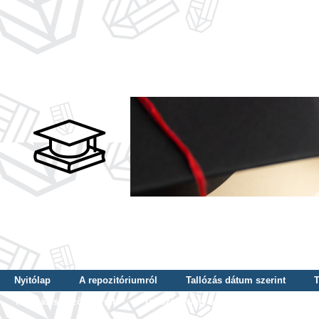
Nyitólap
A repozitóriumról
Tallózás dátum szerint
T
Tallózás szerző szerint
Tallózás nyelv szerint
Tallózás ké