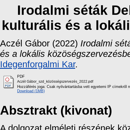
Irodalmi séták De
kulturális és a lok
Aczél Gábor
(2022)
Irodalmi sét
és a lokális közöségszervezésb
Idegenforgalmi Kar
.
PDF
Aczél Gábor_szd_közösségszervezés_2022.pdf
Hozzáférés joga: Csak nyilvántartásba vett egyetemi IP címekről 
Download (1MB)
Absztrakt (kivonat)
A dolgozat elméleti részének kö