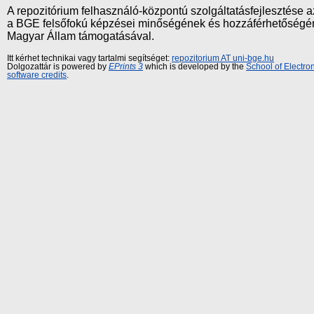
A repozitórium felhasználó-központú szolgáltatásfejlesztés
a BGE felsőfokú képzései minőségének és hozzáférhetőségének
Magyar Állam támogatásával.
Itt kérhet technikai vagy tartalmi segítséget:
repozitorium AT uni-bge.hu
Dolgozattár is powered by
EPrints 3
which is developed by the
School of Electr
software credits
.